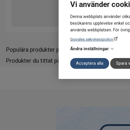
Vi använder cook
Denna webbplats använder olika
besökarens upplevelse enkel och
använda webbplatsen. För övriga
Googles sekretesspolicy
Populära produkter just nu
Ändra inställningar
Produkter du tittat på
Acceptera alla
Spara v