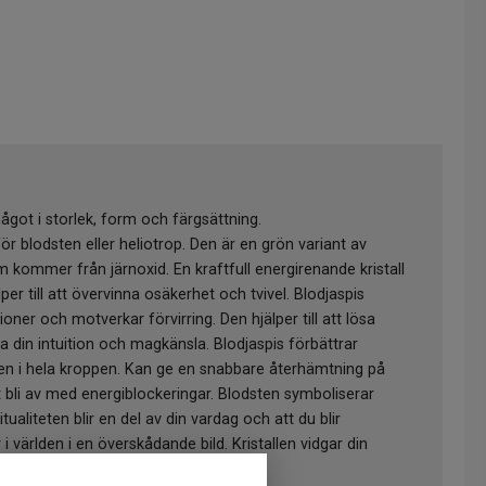
något i storlek, form och färgsättning.
för blodsten eller heliotrop. Den är en grön variant av
kommer från järnoxid. En kraftfull energirenande kristall
per till att övervinna osäkerhet och tvivel. Blodjaspis
tioner och motverkar förvirring. Den hjälper till att lösa
na din intuition och magkänsla. Blodjaspis förbättrar
nen i hela kroppen. Kan ge en snabbare återhämtning på
tt bli av med energiblockeringar. Blodsten symboliserar
itualiteten blir en del av din vardag och att du blir
ärlden i en överskådande bild. Kristallen vidgar din
vitet och nytänkande.(*)