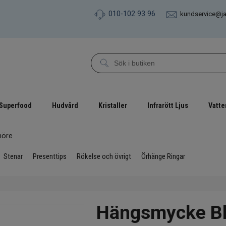
010-102 93 96
kundservice@j
Superfood
Hudvård
Kristaller
Infrarött Ljus
Vatte
nöre
Stenar
Presenttips
Rökelse och övrigt
Örhänge Ringar
Hängsmycke Bl