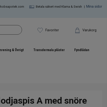
Mina sidor
akobsapotek.com
Betala säkert med Klarna & Swish |
Varukorg
Favoriter
nrening & Övrigt
Transdermala plåster
Fyndlådan
odjaspis A med snöre