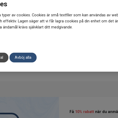
* Ovannämnda information har 
ies
och resultat från användare oc
 typer av cookies. Cookies är små textfiler som kan användas av web
 effektiv. Lagen säger att vi får lagra cookies på din enhet om det ä
 ändamål krävs självklart ditt medgivande.
al
Avböj alla
Få
10% rabatt
när du anmäl