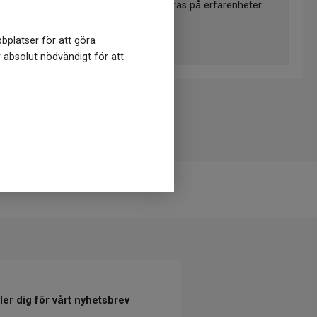
inte erkänts vetenskapligt, utan baseras på erfarenheter
h terapeuter.
bplatser för att göra
r absolut nödvändigt för att
er dig för vårt nyhetsbrev