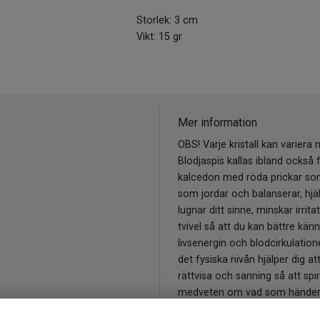
Storlek: 3 cm
Vikt: 15 gr
Mer information
OBS! Varje kristall kan variera 
Blodjaspis kallas ibland också 
kalcedon med röda prickar som 
som jordar och balanserar, hjäl
lugnar ditt sinne, minskar irrita
tvivel så att du kan bättre kän
livsenergin och blodcirkulatio
det fysiska nivån hjälper dig a
rättvisa och sanning så att spir
medveten om vad som händer i v
intuition och stimulerar kreati