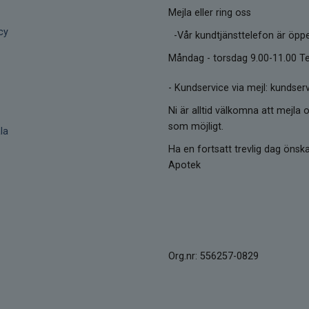
Mejla eller ring oss
cy
-Vår kundtjänsttelefon är öpp
Måndag - torsdag 9.00-11.00 Te
-
Kundservice via mejl: kunds
Ni är alltid välkomna att mejla o
som möjligt.
la
Ha en fortsatt trevlig dag öns
Apotek
Org.nr: 556257-0829