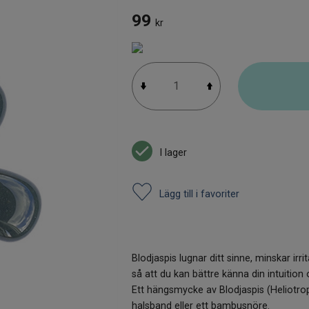
99
kr
I lager
Lägg till i favoriter
Blodjaspis lugnar ditt sinne, minskar irri
så att du kan bättre känna din intuitio
Ett hängsmycke av Blodjaspis (Heliotrop
halsband eller ett bambusnöre.