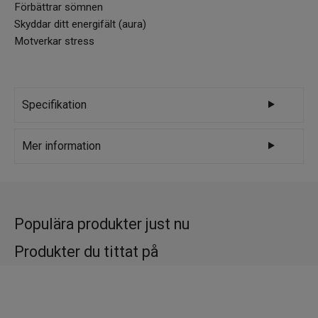
Förbättrar sömnen
Skyddar ditt energifält (aura)
Motverkar stress
Specifikation
Varumärke
Kristallpunkten
Mer information
Storlek: 25 x 20 x 7 mm Vikt: 8-10 gr Säljs
med tillhörande nylonband
Populära produkter just nu
Användning
Bär helst shungitsmycket i kontakt med
Produkter du tittat på
huden, i höjd med hjärt- eller halschakrat.
Om det är första gången du använder shungit
rekommenderar vi att du använder