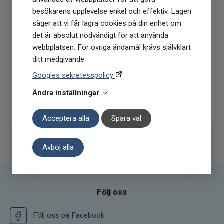
nyhetsbrev
* Ovannämnda information har inte erkänts
besökarens upplevelse enkel och effektiv. Lagen
vetenskapligt, utan baseras på erfarenheter
(Du får en kod till din mejl som gäller vid 1
säger att vi får lagra cookies på din enhet om
och resultat från användare och terapeuter.
köptillfälle på ordinarie priser)
det är absolut nödvändigt för att använda
Rengöring
webbplatsen. För övriga ändamål krävs självklart
ditt medgivande.
Placera smycket utomhus under minst 1
timme varannan vecka (gärna i solljus). Den
Googles sekretesspolicy
friska luften (och solljuset) renar mineralen
Ändra inställningar
Prenumerera
och återställer dess skyddande egenskaper.
Du kan även rengöra smycket under rinnande
Acceptera alla
Spara val
vatten eller ha den i närheten av rökelse
(Palo Santo, vit salvia).
Avböj alla
Shungit är mycket kolrikt och svärtar av sig i
början. Detta är naturligt och ett tecken på
att föremålet är äkta shungit. För att få bort
koldammet sköljer du föremålet under rent
Följ oss
ljummet vatten och torkar av det med en
bomullsduk. Upprepa om svärtan kvarstår.
Följ oss på Facebook