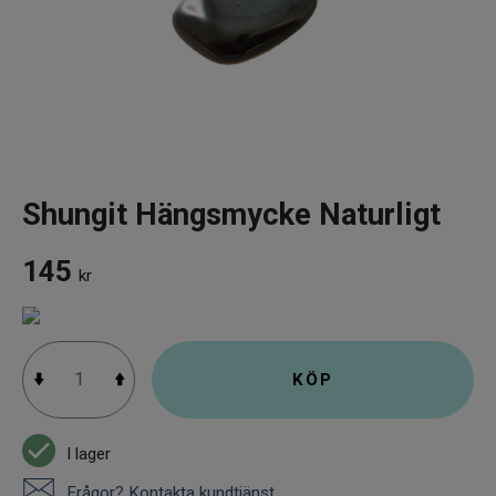
Infrarött Ljus
Vattenrening & Övrigt
Transdermala plåster
Fyndlådan
Shungit Hängsmycke Naturligt
145
kr
KÖP
I lager
Frågor? Kontakta kundtjänst