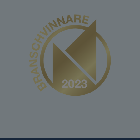
koldammet sköljer du föremålet under rent
ljummet vatten och torkar av det med en
bomullsduk. Upprepa om svärtan kvarstår.
Polerade shungitföremål förlorar en del av
sin glans när man sköljer dem, för att
bibehålla maximal glans torka istället av
föremålet med en lätt fuktad bomullsduk.
* Ovannämnda information har inte erkänts
vetenskapligt, utan baseras på erfarenheter
och resultat från användare och terapeuter.
Övrig information Sammansättning: c79,
innehåller princip hela periodiska tabellen av
grundämnen Färg: Svart Hårdhet: 3-4
Ursprung: Karelen Chakra: Rotchakrat,
Solarplexuschakrat Stjärntecken: Skorpionen
Planet: Pluto
Vad är Shungit? Shungit är en helt unikt