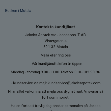
Frigör energi från smycken Använd en
shungitpyramid för att frigöra kvarvarande
Butiken i Motala
energi från smycken och gamla mynt. Dessa
brukar absorbera energi från sin omgivning
och bör ”energirengöras” regelbundet. Lägg
Kontakta kundtjänst
smycken och mynt i närheten av pyramiden i
Jakobs Apotek c/o Jacobsons. T AB
ca 24 timmar.
Vintergatan 4
Rengöring En shungitpyramid bör rengöras
591 32 Motala
regelbundet för att upprätthålla dess fulla
Mejla eller ring oss
effekt. Placera pyramiden utomhus i minst 1
timme varannan vecka (gärna i solljus). Den
-Vår kundtjänsttelefon är öppen:
friska luften renar mineralen och återställer
Måndag - torsdag 9.00-11.00 Telefon: 010-102 93 96
dess skyddande egenskaper. Du kan även
rengöra pyramiden under rinnande vatten.
-
Kundservice via mejl: kundservice@jakobsapotek.com
Observera att om du använder starkt klorerat
Ni är alltid välkomna att mejla oss dygnet runt. Vi svarar så
kranvatten för rengöring, kan
fort som möjligt.
shungitpyramiden behövas bytas ut
vartannat eller var tredje år.
Ha en fortsatt trevlig dag önskar personalen på Jakobs