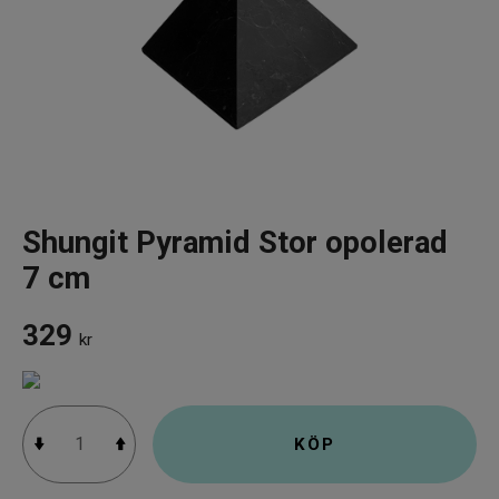
Infrarött Ljus
Vattenrening & Övrigt
Transdermala plåster
Fyndlådan
Shungit Pyramid Stor opolerad
7 cm
329
kr
KÖP