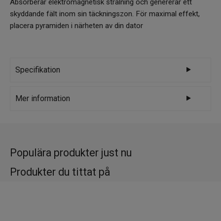
Absorberar elektromagnetisk strålning och genererar ett
skyddande fält inom sin täckningszon. För maximal effekt,
placera pyramiden i närheten av din dator
Specifikation
Varumärke
Kristallpunkten
Mer information
Egenskaper
Neutraliserar elektromagnetisk strålning och
Populära produkter just nu
skapar ett kraftfullt energifält Förbättrar
sömnen Motverkar stress Verkar
Produkter du tittat på
balanserande på sinne och känslotillstånd
Blockerar inflöde av negativ energi Jordande
En shungitpyramid kan användas att skydda
hemmet eller arbetsplatsen från