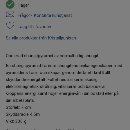
I lager
Frågor? Kontakta kundtjänst
Lägg till i favoriter
Se alla produkter från Kristallpunkten
Opolerad shungitpyramid av normalhaltig shungit.
En shungitpyramid förenar shungitens unika egenskaper med
pyramidens form och skapar genom detta ett kraftfullt
skyddande energifält. Fältet neutraliserar skadlig
elektromagnetisk strålning, vitaliserar och balanserar
kroppens energi samt höjer energinivån i din bostad eller på
din arbetsplats.
Storlek: 7 cm
Skyddsradie 4,5m
Vikt: 300 g