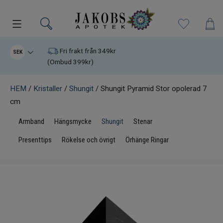
Kampanjer
Fri frakt från 349kr
SEK
(Ombud 399kr)
Nyheter
HEM
/
Kristaller
/
Shungit
/ Shungit Pyramid Stor opolerad 7
cm
Varumärken
Armband
Hängsmycke
Shungit
Stenar
Kosttillskott
Presenttips
Rökelse och övrigt
Örhänge Ringar
Superfood
Hudvård
Kristaller