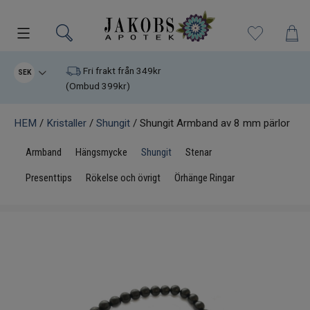
Kampanjer
Fri frakt från 349kr
SEK
(Ombud 399kr)
Nyheter
HEM
/
Kristaller
/
Shungit
/ Shungit Armband av 8 mm pärlor
Varumärken
Armband
Hängsmycke
Shungit
Stenar
Kosttillskott
Presenttips
Rökelse och övrigt
Örhänge Ringar
Superfood
Hudvård
Kristaller