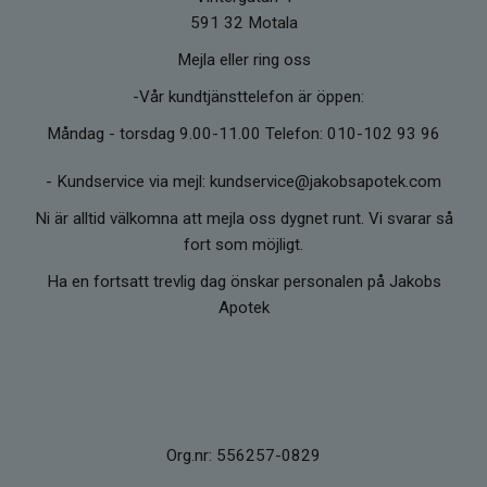
lägger du till exempel en opolerad
591 32 Motala
shungitpyramid i en tillbringare med
Mejla eller ring oss
kranvatten förändras vattnets struktur till att
likna smältvatten från glaciärer. Förr i tiden
-Vår kundtjänsttelefon är öppen:
användes shungit av lokalbefolkningen i
Måndag - torsdag 9.00-11.00 Telefon: 010-102 93 96
Karelen för att rena vatten och används än
idag i moderna vattenreningsfilter. Denna
-
Kundservice via mejl: kundservice@jakobsapotek.com
Karelska sten besitter även antibakteriella
Ni är alltid välkomna att mejla oss dygnet runt. Vi svarar så
egenskaper som desinficerar luften kring sig.
fort som möjligt.
Fullerener upptäcktes 1985 och tilldelades
Nobelpriset i kemi 1996. (*)
Ha en fortsatt trevlig dag önskar personalen på Jakobs
Apotek
* Om du är osäker på din hälsa, kontakta
läkare.
Org.nr: 556257-0829