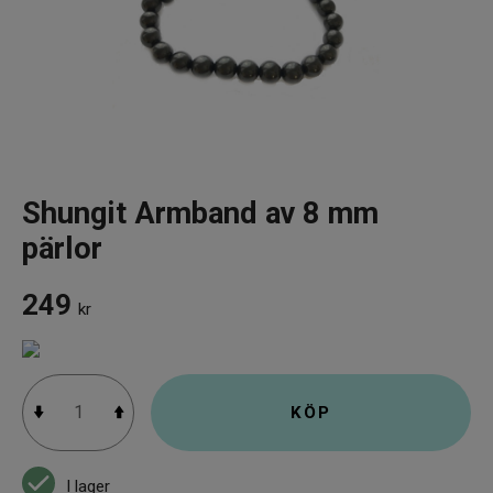
Infrarött Ljus
Vattenrening & Övrigt
Transdermala plåster
Fyndlådan
Shungit Armband av 8 mm
pärlor
249
kr
KÖP
I lager