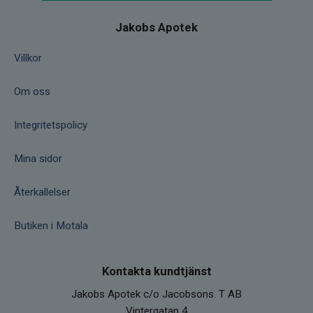
rökelse (Palo Santo, Salvia) så att rökelsen
rör sig kring shungiten och placera den sedan
Jakobs Apotek
utomhus i sol eller månljus under ett par
timmar. Återladdningen behöver oftast
Villkor
utföras en gång i månaden beroende på hur
mycket shungiten behöver hantera.
Om oss
Övrig information Sammansättning: c79,
Integritetspolicy
innehåller princip hela periodiska tabellen av
grundämnen Färg: Svart Hårdhet: 3-4
Mina sidor
Ursprung: Karelen Chakra: Rotchakrat,
Solarplexuschakrat Stjärntecken: Skorpionen
Återkallelser
Planet: Pluto
Vad är Shungit? Shungit är ett helt unikt
Butiken i Motala
mineral som sägs ha en levande energi. Den
innehåller fullerener - en sällsynt form av
runda ihåliga och sfäriska kolmolekyler som
Kontakta kundtjänst
är extremt sällsynta i naturen. Dessa
Jakobs Apotek c/o Jacobsons. T AB
fullerener är väldigt starka antioxidanter och
Vintergatan 4