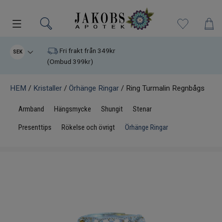
Kampanjer
Fri frakt från 349kr
SEK
(Ombud 399kr)
Nyheter
HEM
/
Kristaller
/
Örhänge Ringar
/ Ring Turmalin Regnbågs
Varumärken
Armband
Hängsmycke
Shungit
Stenar
Kosttillskott
Presenttips
Rökelse och övrigt
Örhänge Ringar
Superfood
Hudvård
Kristaller