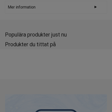
Varumärke
Kristallpunkten
Mer information
Turmalin är en silikat med prismatiska former
eller strimmor som bildas under höga
temperaturer och tryck djupt inne i
Populära produkter just nu
jordskorpan.
Produkter du tittat på
Turmalin kommer upp till ytan genom
vulkanutbrott och den finns i många olika
färger och nyanser. Namnet Turmalin
kommer från det forntida singalesiska
ordet turmali, som betyder "ädelsten i
blandad färg" eller turamali, som betyder
"något litet från jorden".
Regnbågsturmalin är en skyddande kristall
som består av flera turmalinsorter: rosa
turmalin (Rubelit), grön turmalin (Verdelit),
brun turmalin (Dravit) och lila turmalin därav