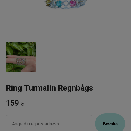
Infrarött Ljus
Vattenrening & Övrigt
Transdermala plåster
Fyndlådan
Ring Turmalin Regnbågs
159
kr