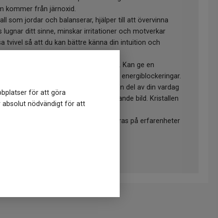
m kommer från järnoxid.
all som jordar och balanserar, hjälper till att övervinna
s lugnar ditt sinne, minskar irritationer och motverkar
lösa tvivel så att du kan bättre känna din intuition och
in och blodcirkulationen i hela kroppen. Kan ge en
siska nivån hjälper dig att bli av med energiblockeringar.
och sanning så att spiritualiteten blir en del av din vardag
bplatser för att göra
d som händer i världen i en överskådande bild. Kristallen
r absolut nödvändigt för att
erar kreativitet och nytänkande.(*)
inte erkänts vetenskapligt, utan baseras på erfarenheter
h terapeuter.
något i storlek, form och färgsättning.