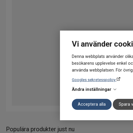
Vi använder cook
Denna webbplats använder olika
besökarens upplevelse enkel och
använda webbplatsen. För övriga
Googles sekretesspolicy
Ändra inställningar
Acceptera alla
Spara v
Populära produkter just nu