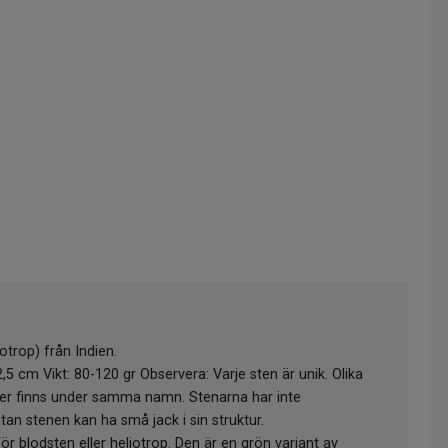
otrop) från Indien.
,5 cm Vikt: 80-120 gr Observera: Varje sten är unik. Olika
oner finns under samma namn. Stenarna har inte
utan stenen kan ha små jack i sin struktur.
för blodsten eller heliotrop. Den är en grön variant av