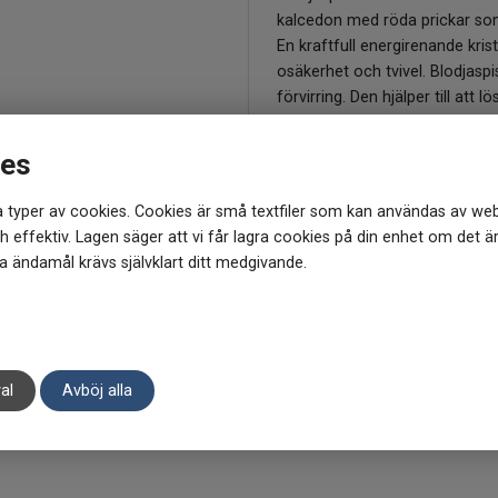
kalcedon med röda prickar so
En kraftfull energirenande krist
osäkerhet och tvivel. Blodjaspi
förvirring. Den hjälper till att 
magkänsla.
Blodjaspis förbättrar livsenerg
ies
snabbare återhämtning på det fy
Blodsten symboliserar rättvisa 
 typer av cookies. Cookies är små textfiler som kan användas av web
och att du blir medveten om va
 effektiv. Lagen säger att vi får lagra cookies på din enhet om det ä
vidgar din intuition och stimul
 ändamål krävs självklart ditt medgivande.
* Ovannämnda information har 
och resultat från användare oc
Obs. Varje kristall kan variera 
al
Avböj alla