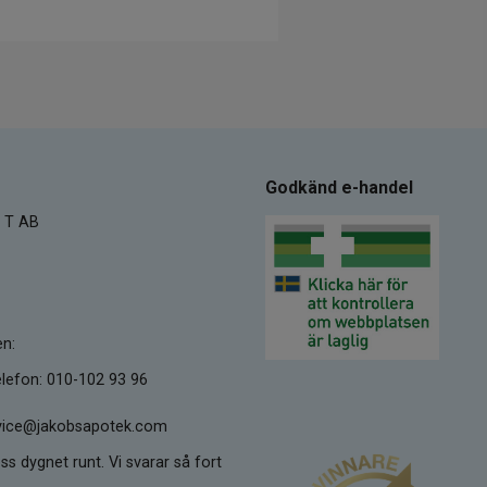
Godkänd e-handel
 T AB
en:
lefon: 010-102 93 96
ervice@jakobsapotek.com
ss dygnet runt. Vi svarar så fort