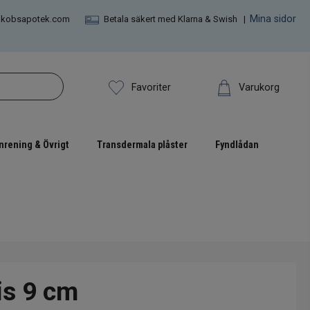
Mina sidor
akobsapotek.com
Betala säkert med Klarna & Swish |
Varukorg
Favoriter
nrening & Övrigt
Transdermala plåster
Fyndlådan
is 9 cm