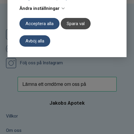
Ändra inställningar
Följ oss
Acceptera alla
Spara val
Följ oss på Facebook
Avböj alla
Ge oss ett omdöme på Prisjakt
Följ oss på Instagram
Jakobs Apotek
Villkor
Om oss