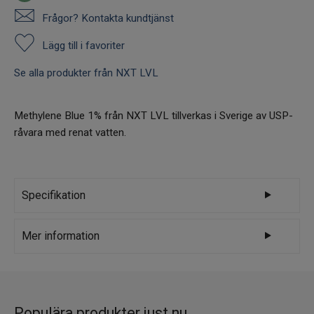
Frågor? Kontakta kundtjänst
Lägg till i favoriter
Se alla produkter från NXT LVL
Methylene Blue 1% från NXT LVL tillverkas i Sverige av USP-
råvara med renat vatten.
Specifikation
Varumärke
NXT LVL
Mer information
Methylene Blue 1% från NXT LVL tillverkas i
Sverige av USP-råvara med renat vatten.
Metylenblått används som ett polyaromatiskt
Populära produkter just nu