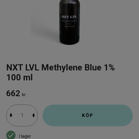
Infrarött Ljus
Vattenrening & Övrigt
Transdermala plåster
Fyndlådan
NXT LVL Methylene Blue 1%
100 ml
662
kr
KÖP
I lager