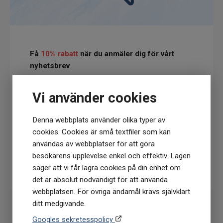
Trikloroetylen: <15mcg/g Kloroform: <12
mcg/g 1.4-dioxan: <49 mcg/g
Förpackningsdetaljer Methylene Blue 1% 100
ml NXT LVL
Få
10% rabatt
när du anmäler dig för vårt
Mörk glasflaska som skyddar innehållet från
nyhetsbrev
ljus. Utrustad med pipett för noggrann
(Du får en kod till din mejl som gäller vid 1
dosering.1 droppe = 0.5 milligram (mg).1-10
Vi använder cookies
köptillfälle på ordinarie priser)
droppar i vatten
Säkerhetsansvisningar Metylenblått används
Denna webbplats använder olika typer av
som ett polyaromatiskt färgämne inom
cookies. Cookies är små textfiler som kan
vetenskaplig forskning och är avsedd endast
användas av webbplatser för att göra
för forskningsändamål. Denna produkt
besökarens upplevelse enkel och effektiv. Lagen
tillverkas i Sverige med högsta
Prenumerera
säger att vi får lagra cookies på din enhet om
kvalitetsstandarder och renhet uppfyller
det är absolut nödvändigt för att använda
kraven för USP39 för farmaceutisk kvalitet.
webbplatsen. För övriga ändamål krävs självklart
Hantera produkten med omsorg och förvara
ditt medgivande.
flaskan på en sval, mörk plats för att bevara
produktens stabilitet och kvalitet.
Googles sekretesspolicy