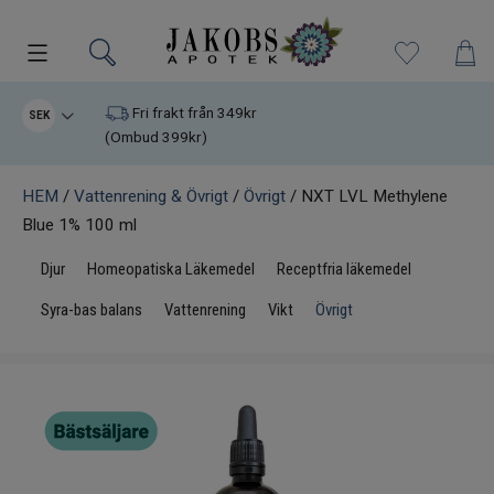
Kampanjer
Fri frakt från 349kr
SEK
(Ombud 399kr)
Nyheter
HEM
/
Vattenrening & Övrigt
/
Övrigt
/ NXT LVL Methylene
Blue 1% 100 ml
Varumärken
Djur
Homeopatiska Läkemedel
Receptfria läkemedel
Kosttillskott
Syra-bas balans
Vattenrening
Vikt
Övrigt
Superfood
Hudvård
Kristaller