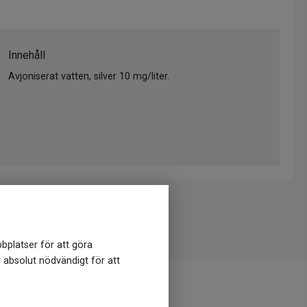
Innehåll
Avjoniserat vatten, silver 10 mg/liter.
bplatser för att göra
r absolut nödvändigt för att