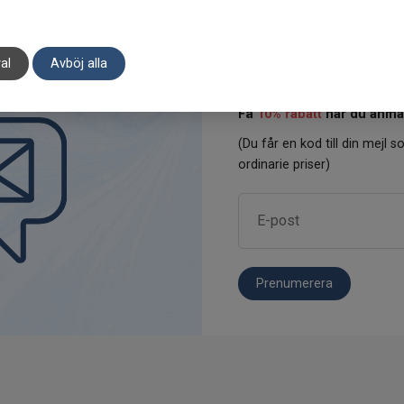
al
Avböj alla
Få
10% rabatt
när du anmäl
(Du får en kod till din mejl so
ordinarie priser)
Prenumerera