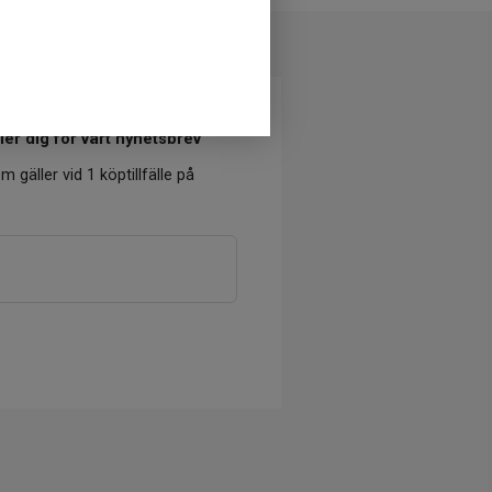
er dig för vårt nyhetsbrev
m gäller vid 1 köptillfälle på