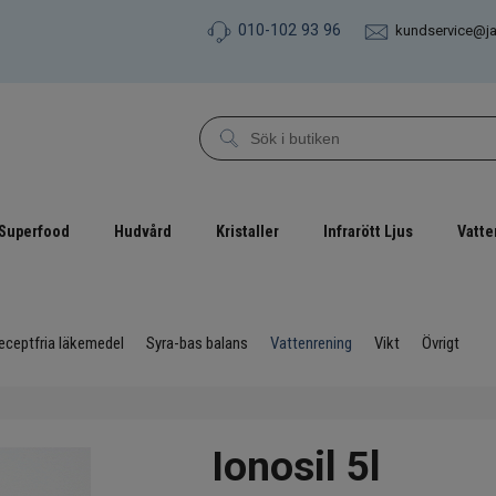
010-102 93 96
kundservice@j
Superfood
Hudvård
Kristaller
Infrarött Ljus
Vatte
eceptfria läkemedel
Syra-bas balans
Vattenrening
Vikt
Övrigt
Ionosil 5l