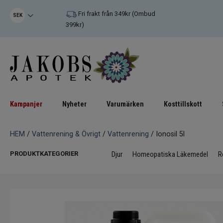
Fri frakt från 349kr (Ombud
SEK
399kr)
Kampanjer
Nyheter
Varumärken
Kosttillskott
HEM
/
Vattenrening & Övrigt
/
Vattenrening
/ Ionosil 5l
PRODUKTKATEGORIER
Djur
Homeopatiska Läkemedel
R