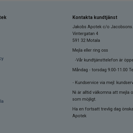
tek
Kontakta kundtjänst
Jakobs Apotek c/o Jacobsons.
Vintergatan 4
591 32 Motala
Mejla eller ring oss
cy
-Vår kundtjänsttelefon är öpp
Måndag - torsdag 9.00-11.00 Te
-
Kundservice via mejl: kunds
Ni är alltid välkomna att mejla o
som möjligt.
la
Ha en fortsatt trevlig dag öns
Apotek