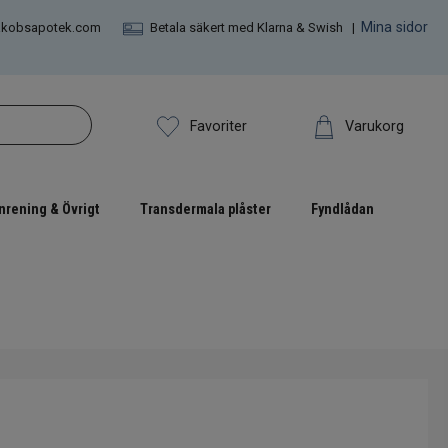
Mina sidor
akobsapotek.com
Betala säkert med Klarna & Swish |
Varukorg
Favoriter
nrening & Övrigt
Transdermala plåster
Fyndlådan