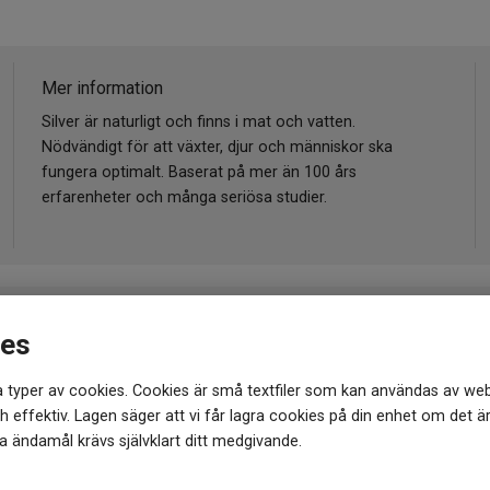
Mer information
Silver är naturligt och finns i mat och vatten.
Nödvändigt för att växter, djur och människor ska
fungera optimalt. Baserat på mer än 100 års
erfarenheter och många seriösa studier.
ies
 typer av cookies. Cookies är små textfiler som kan användas av web
 effektiv. Lagen säger att vi får lagra cookies på din enhet om det ä
 ändamål krävs självklart ditt medgivande.