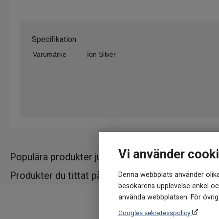
Specifikation
Varumärke
Ion Silver
Vi använder cook
Populära produkter just nu
Produkter du tittat på
Denna webbplats använder olika
besökarens upplevelse enkel och
använda webbplatsen. För övriga
Googles sekretesspolicy