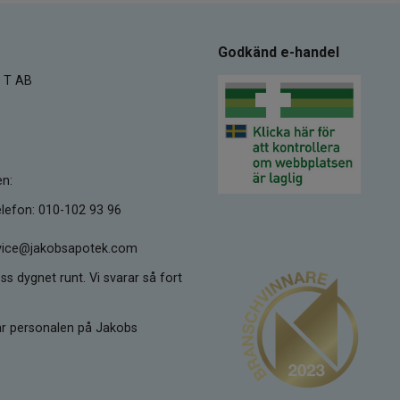
Godkänd e-handel
 T AB
en:
lefon: 010-102 93 96
ervice@jakobsapotek.com
ss dygnet runt. Vi svarar så fort
kar personalen på Jakobs