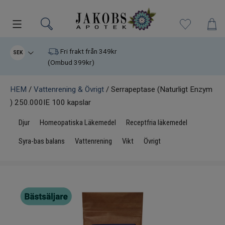
Kampanjer
Fri frakt från 349kr
SEK
(Ombud 399kr)
Nyheter
Varumärken
HEM
/
Vattenrening & Övrigt
/ Serrapeptase (Naturligt Enzym
) 250.000IE 100 kapslar
Kosttillskott
Djur
Homeopatiska Läkemedel
Receptfria läkemedel
Superfood
Syra-bas balans
Vattenrening
Vikt
Övrigt
Hudvård
Kristaller
Infrarött Ljus