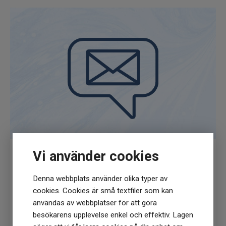
Vi använder cookies
Få
10% rabatt
när du anmäler dig för vårt
Denna webbplats använder olika typer av
nyhetsbrev
cookies. Cookies är små textfiler som kan
(Du får en kod till din mejl som gäller vid 1
användas av webbplatser för att göra
köptillfälle på ordinarie priser)
besökarens upplevelse enkel och effektiv. Lagen