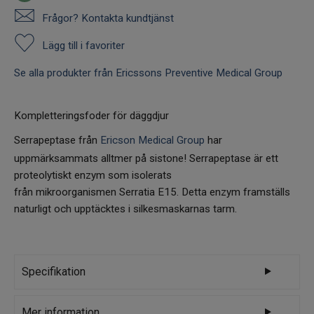
Frågor? Kontakta kundtjänst
Lägg till i favoriter
Se alla produkter från Ericssons Preventive Medical Group
Kompletteringsfoder för däggdjur
Serrapeptase från
Ericson Medical Group
har
uppmärksammats alltmer på sistone! Serrapeptase är ett
proteolytiskt enzym som isolerats
från mikroorganismen Serratia E15. Detta enzym framställs
naturligt och upptäcktes i silkesmaskarnas tarm.
Specifikation
Ericssons Preventive Medical
Mer information
Varumärke