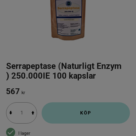
Vattenrening & Övrigt
Transdermala plåster
Fyndlådan
Serrapeptase (Naturligt Enzym
) 250.000IE 100 kapslar
567
kr
KÖP
I lager