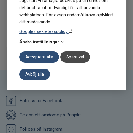
säger att vi får lagra cookies på din enhet om
det är absolut nödvändigt för att använda
webbplatsen. För övriga ändamål krävs självklart
ditt medgivande.
Prenumerera
Googles sekretesspolicy
Ändra inställningar
Acceptera alla
Spara val
Avböj alla
Följ oss
Följ oss på Facebook
Ge oss ett omdöme på Prisjakt
Följ oss på Instagram