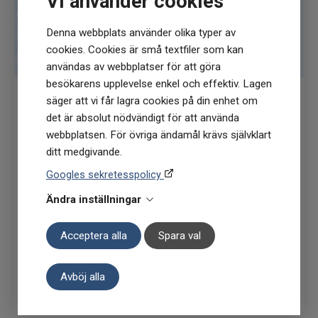
Vi använder cookies
Denna webbplats använder olika typer av
cookies. Cookies är små textfiler som kan
användas av webbplatser för att göra
besökarens upplevelse enkel och effektiv. Lagen
säger att vi får lagra cookies på din enhet om
Få
10% rabatt
när du anmäler dig för vårt
det är absolut nödvändigt för att använda
nyhetsbrev
webbplatsen. För övriga ändamål krävs självklart
ditt medgivande.
(Du får en kod till din mejl som gäller vid 1
Googles sekretesspolicy
köptillfälle på ordinarie priser)
Ändra inställningar
Acceptera alla
Spara val
Prenumerera
Avböj alla