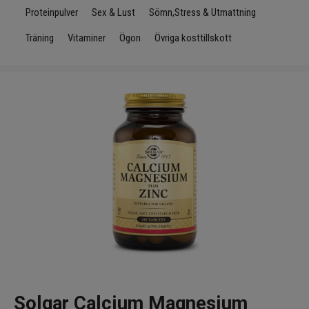
Infrarött Ljus
Proteinpulver
Sex & Lust
Sömn,Stress & Utmattning
Träning
Vitaminer
Ögon
Övriga kosttillskott
Vattenrening & Övrigt
Transdermala plåster
Fyndlådan
Solgar Calcium Magnesium