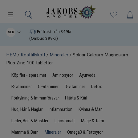
Kampanjer
Fri frakt från 349kr
SEK
(Ombud 399kr)
Nyheter
HEM
/
Kosttillskott
/
Mineraler
/ Solgar Calcium Magnesium
Plus Zinc 100 tabletter
Varumärken
Köp fler - spara mer
Aminosyror
Ayurveda
Kosttillskott
B-vitaminer
C-vitaminer
D-vitaminer
Detox
Superfood
Förkylning & Immunförsvar
Hjärta & Kärl
Hud, Hår & Naglar
Inflammation
Kvinna & Man
Hudvård
Leder, Ben & Muskler
Liposomalt
Mage & Tarm
Kristaller
Mamma & Barn
Mineraler
Omega3 & Fettsyror