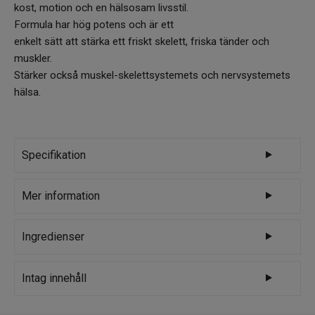
kost, motion och en hälsosam livsstil.
Formula har hög potens och är ett
enkelt sätt att stärka ett friskt skelett, friska tänder och
muskler.
Stärker också muskel-skelettsystemets och nervsystemets
hälsa.
Specifikation
Varumärke
Solgar
Mer information
Kalcium bidrar till: • normal muskelfunktion •
Ingredienser
underhåll av normalt skelett och normala
tänder Magnesium bidrar till: • normal
Kalcium (som karbonat, glukonat, citrat),
Intag innehåll
muskelfunktion • underhåll av normalt skelett
Magnesium (som oxid, glukonat, citrat), fyllmedel:
och normala tänder • skydd av cellerna mot
mikrokristallin cellulosa, maltodextrin, citronsyra,
3 tabletter dagligen Näringsinnehåll per dagligt intag