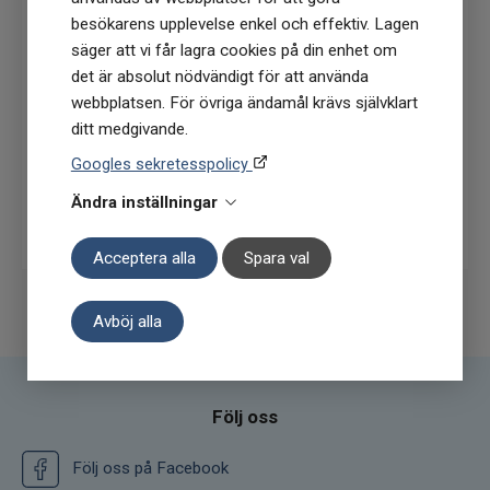
besökarens upplevelse enkel och effektiv. Lagen
(Du får en kod till din mejl som gäller vid 1
säger att vi får lagra cookies på din enhet om
köptillfälle på ordinarie priser)
det är absolut nödvändigt för att använda
webbplatsen. För övriga ändamål krävs självklart
ditt medgivande.
Googles sekretesspolicy
Ändra inställningar
Prenumerera
Acceptera alla
Spara val
Avböj alla
Följ oss
Följ oss på Facebook