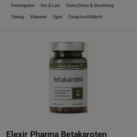
Infrarött Ljus
Proteinpulver
Sex & Lust
Sömn,Stress & Utmattning
Träning
Vitaminer
Ögon
Övriga kosttillskott
Vattenrening & Övrigt
Transdermala plåster
Fyndlådan
Elexir Pharma Betakaroten