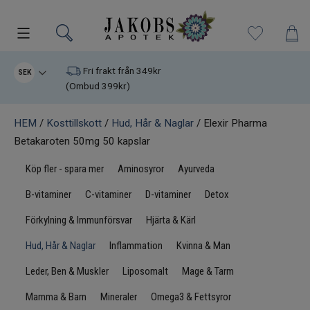
Kampanjer
Fri frakt från 349kr
SEK
(Ombud 399kr)
Nyheter
HEM
/
Kosttillskott
/
Hud, Hår & Naglar
/ Elexir Pharma
Betakaroten 50mg 50 kapslar
Varumärken
Köp fler - spara mer
Aminosyror
Ayurveda
Kosttillskott
B-vitaminer
C-vitaminer
D-vitaminer
Detox
Superfood
Förkylning & Immunförsvar
Hjärta & Kärl
Hud, Hår & Naglar
Inflammation
Kvinna & Man
Hudvård
Leder, Ben & Muskler
Liposomalt
Mage & Tarm
Kristaller
Mamma & Barn
Mineraler
Omega3 & Fettsyror