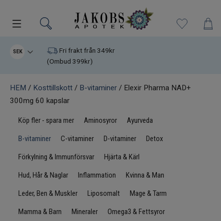
Kampanjer
Fri frakt från 349kr
SEK
(Ombud 399kr)
Nyheter
HEM
/
Kosttillskott
/
B-vitaminer
/ Elexir Pharma NAD+
300mg 60 kapslar
Varumärken
Köp fler - spara mer
Aminosyror
Ayurveda
Kosttillskott
B-vitaminer
C-vitaminer
D-vitaminer
Detox
Superfood
Förkylning & Immunförsvar
Hjärta & Kärl
Hud, Hår & Naglar
Inflammation
Kvinna & Man
Hudvård
Leder, Ben & Muskler
Liposomalt
Mage & Tarm
Kristaller
Mamma & Barn
Mineraler
Omega3 & Fettsyror