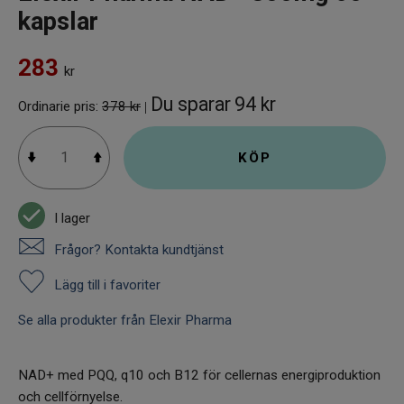
kapslar
283
kr
Du sparar
94 kr
Ordinarie pris:
378 kr
|
KÖP
I lager
Frågor? Kontakta kundtjänst
Lägg till i favoriter
Se alla produkter från Elexir Pharma
NAD+ med PQQ, q10 och B12 för cellernas energiproduktion
och cellförnyelse.