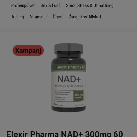
Infrarött Ljus
Proteinpulver
Sex & Lust
Sömn,Stress & Utmattning
Träning
Vitaminer
Ögon
Övriga kosttillskott
Vattenrening & Övrigt
Transdermala plåster
Fyndlådan
Elexir Pharma NAD+ 300mg 60