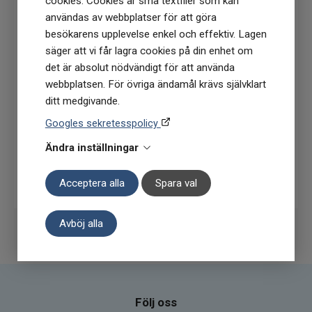
cookies. Cookies är små textfiler som kan
användas av webbplatser för att göra
Få
10% rabatt
när du anmäler dig för vårt
besökarens upplevelse enkel och effektiv. Lagen
nyhetsbrev
säger att vi får lagra cookies på din enhet om
(Du får en kod till din mejl som gäller vid 1
det är absolut nödvändigt för att använda
köptillfälle på ordinarie priser)
webbplatsen. För övriga ändamål krävs självklart
ditt medgivande.
Googles sekretesspolicy
Ändra inställningar
Prenumerera
Acceptera alla
Spara val
Avböj alla
Följ oss