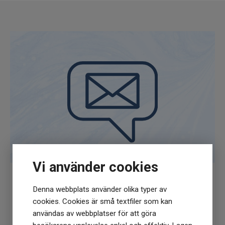
Honey Soap är en stor tvål på 140 gram
som räcker länge och är mjuk och skön för
huden.
Vi använder cookies
Denna webbplats använder olika typer av
Få
10% rabatt
när du anmäler dig för vårt
cookies. Cookies är små textfiler som kan
nyhetsbrev
användas av webbplatser för att göra
(Du får en kod till din mejl som gäller vid 1