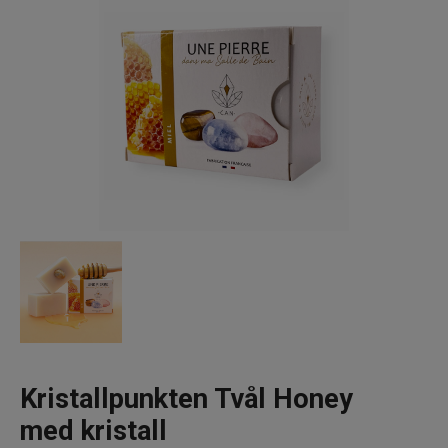
Vattenrening & Övrigt
Transdermala plåster
Fyndlådan
Kristallpunkten Tvål Honey
med kristall