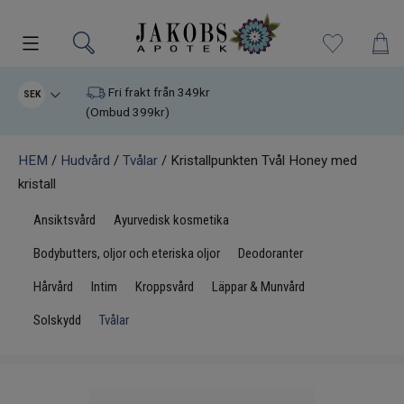
Kampanjer
Fri frakt från 349kr
SEK
(Ombud 399kr)
Nyheter
Varumärken
HEM
/
Hudvård
/
Tvålar
/ Kristallpunkten Tvål Honey med
kristall
Kosttillskott
Ansiktsvård
Ayurvedisk kosmetika
Superfood
Bodybutters, oljor och eteriska oljor
Deodoranter
Hårvård
Intim
Kroppsvård
Läppar & Munvård
Hudvård
Solskydd
Tvålar
Kristaller
Infrarött Ljus