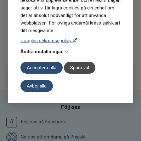
besökarens upplevelse enkel och effektiv. Lagen
köptillfälle på ordinarie priser)
säger att vi får lagra cookies på din enhet om
det är absolut nödvändigt för att använda
webbplatsen. För övriga ändamål krävs självklart
ditt medgivande.
Googles sekretesspolicy
Prenumerera
Ändra inställningar
Acceptera alla
Spara val
Avböj alla
Följ oss
Följ oss på Facebook
Ge oss ett omdöme på Prisjakt