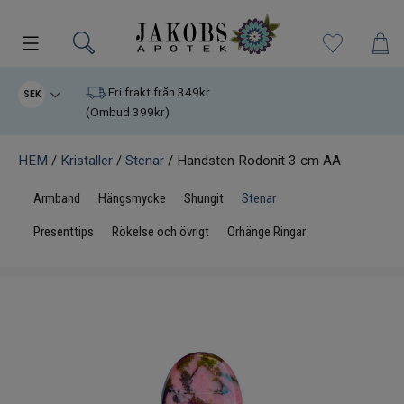
Kampanjer
Fri frakt från 349kr
SEK
(Ombud 399kr)
Nyheter
HEM
/
Kristaller
/
Stenar
/ Handsten Rodonit 3 cm AA
Varumärken
Armband
Hängsmycke
Shungit
Stenar
Kosttillskott
Presenttips
Rökelse och övrigt
Örhänge Ringar
Superfood
Hudvård
Kristaller