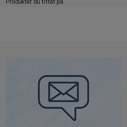
Produkter du tittat på
Storlek: 4 cm Vikt: ca 25 g Observera: Varje
sten är unik. Olika strukturer, färger och
variationer finns under samma namn.
Stenarna har inte nödvändigtvis en helt slät
yta utan stenen kan ha små jack i sin
struktur.
Rodonit är en rosa kristall och färgtonen kan
variera från ljusrosa till mörkrosa med små
fina linjer som liknar träkvistar. Uppkallad
efter det grekiska ordet rhodon (som betyder
ros) efter sina rosa färgtoner; den rosa
färgen symboliserar kärlek, förlåtelse och
omtanke, den svarta läkning och
problemlösning.
Rodonit sätter dig i balans och gör att du kan
hålla dig lugn i stressiga situationer. Den
kallas även för kärlekens sten då den är känd
för att förbättra relationer och läka