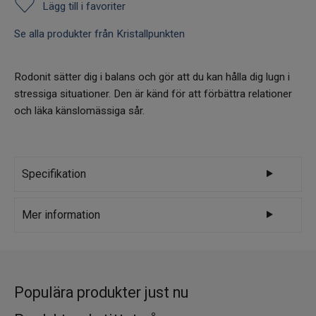
Lägg till i favoriter
Se alla produkter från Kristallpunkten
Rodonit sätter dig i balans och gör att du kan hålla dig lugn i
stressiga situationer. Den är känd för att förbättra relationer
och läka känslomässiga sår.
Specifikation
Varumärke
Kristallpunkten
Mer information
Rodonit är en jordande kristall som gör att
energin lättare flödar genom kroppens
meridianer. Bra att använda vid hormonell
Populära produkter just nu
obalans och i menopaus.