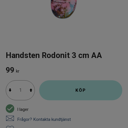
Infrarött Ljus
Vattenrening & Övrigt
Transdermala plåster
Fyndlådan
Handsten Rodonit 3 cm AA
99
kr
KÖP
I lager
Frågor? Kontakta kundtjänst