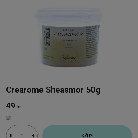
Infrarött Ljus
Vattenrening & Övrigt
Transdermala plåster
Fyndlådan
Crearome Sheasmör 50g
49
kr
KÖP