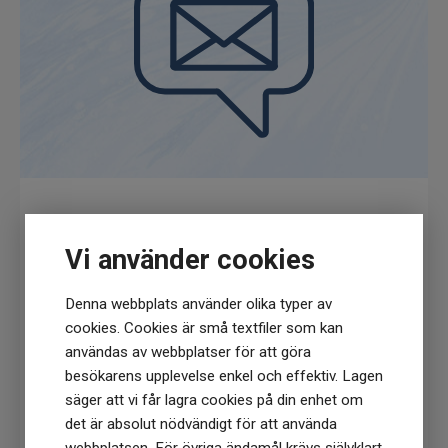
Få
10% rabatt
när du anmäler dig för vårt
Vi använder cookies
nyhetsbrev
(Du får en kod till din mejl som gäller vid 1
Denna webbplats använder olika typer av
köptillfälle på ordinarie priser)
cookies. Cookies är små textfiler som kan
användas av webbplatser för att göra
besökarens upplevelse enkel och effektiv. Lagen
säger att vi får lagra cookies på din enhet om
det är absolut nödvändigt för att använda