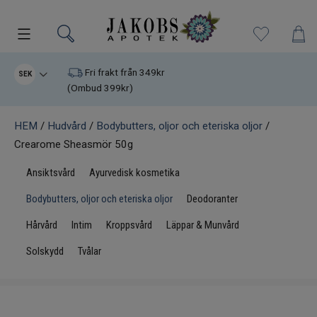
Kampanjer
Fri frakt från 349kr
SEK
(Ombud 399kr)
Nyheter
HEM
/
Hudvård
/
Bodybutters, oljor och eteriska oljor
/
Crearome Sheasmör 50g
Varumärken
Ansiktsvård
Ayurvedisk kosmetika
Kosttillskott
Bodybutters, oljor och eteriska oljor
Deodoranter
Superfood
Hårvård
Intim
Kroppsvård
Läppar & Munvård
Solskydd
Tvålar
Hudvård
Kristaller