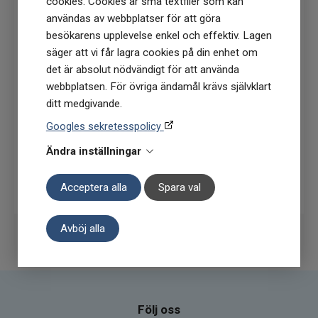
cookies. Cookies är små textfiler som kan
användas av webbplatser för att göra
Få
10% rabatt
när du anmäler dig för vårt
besökarens upplevelse enkel och effektiv. Lagen
nyhetsbrev
säger att vi får lagra cookies på din enhet om
(Du får en kod till din mejl som gäller vid 1
det är absolut nödvändigt för att använda
köptillfälle på ordinarie priser)
webbplatsen. För övriga ändamål krävs självklart
ditt medgivande.
Googles sekretesspolicy
Ändra inställningar
Prenumerera
Acceptera alla
Spara val
Avböj alla
Följ oss