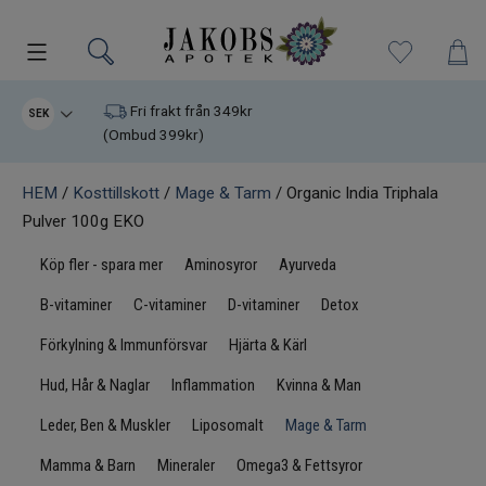
Kampanjer
Fri frakt från 349kr
SEK
(Ombud 399kr)
Nyheter
HEM
/
Kosttillskott
/
Mage & Tarm
/ Organic India Triphala
Pulver 100g EKO
Varumärken
Köp fler - spara mer
Aminosyror
Ayurveda
Kosttillskott
B-vitaminer
C-vitaminer
D-vitaminer
Detox
Superfood
Förkylning & Immunförsvar
Hjärta & Kärl
Hud, Hår & Naglar
Inflammation
Kvinna & Man
Hudvård
Leder, Ben & Muskler
Liposomalt
Mage & Tarm
Kristaller
Mamma & Barn
Mineraler
Omega3 & Fettsyror