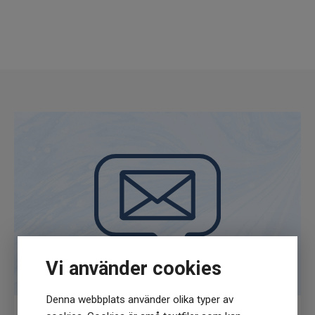
rensas ut innan något tillförs.
Doseringsanvisningen bör ej överskridas.
Produkten ska inte heller användas som ett
alternativ till en varierad kost. Denna produkt
ska förvaras utom räckhåll för barn. Förvara
produkten utanför direkt solljus på en sval
plats.
Vi använder cookies
Denna webbplats använder olika typer av