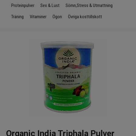
Infrarött Ljus
Proteinpulver
Sex & Lust
Sömn,Stress & Utmattning
Träning
Vitaminer
Ögon
Övriga kosttillskott
Vattenrening & Övrigt
Transdermala plåster
Fyndlådan
Organic India Triphala Pulver