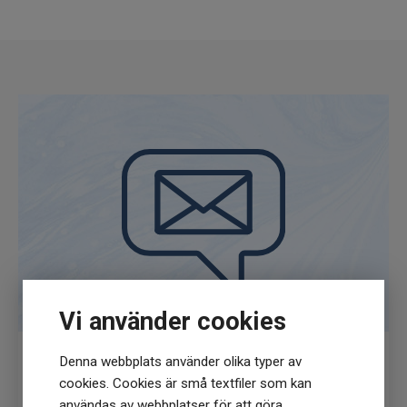
Vi använder cookies
Denna webbplats använder olika typer av
Få
10% rabatt
när du anmäler dig för vårt
cookies. Cookies är små textfiler som kan
nyhetsbrev
användas av webbplatser för att göra