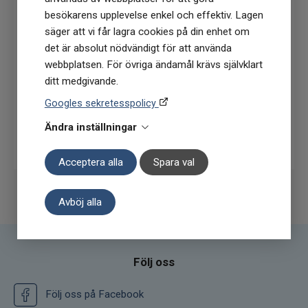
besökarens upplevelse enkel och effektiv. Lagen
(Du får en kod till din mejl som gäller vid 1
säger att vi får lagra cookies på din enhet om
köptillfälle på ordinarie priser)
det är absolut nödvändigt för att använda
webbplatsen. För övriga ändamål krävs självklart
ditt medgivande.
Googles sekretesspolicy
Ändra inställningar
Prenumerera
Acceptera alla
Spara val
Avböj alla
Följ oss
Följ oss på Facebook