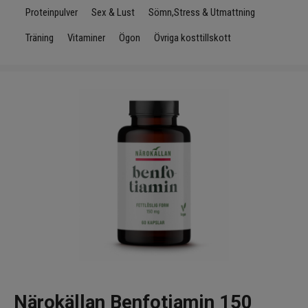
Infrarött Ljus
Proteinpulver
Sex & Lust
Sömn,Stress & Utmattning
Träning
Vitaminer
Ögon
Övriga kosttillskott
Vattenrening & Övrigt
Transdermala plåster
Fyndlådan
Närokällan Benfotiamin 150