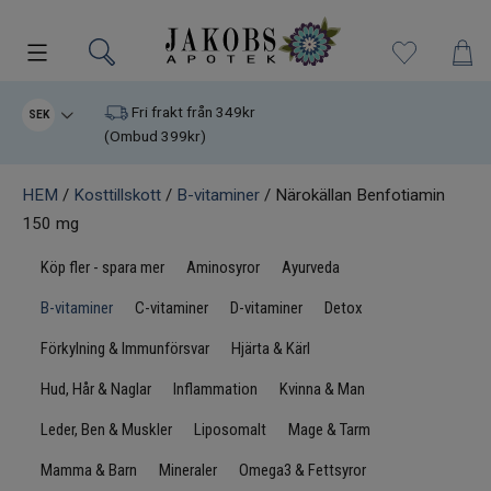
Kampanjer
Fri frakt från 349kr
SEK
(Ombud 399kr)
Nyheter
HEM
/
Kosttillskott
/
B-vitaminer
/ Närokällan Benfotiamin
150 mg
Varumärken
Köp fler - spara mer
Aminosyror
Ayurveda
Kosttillskott
B-vitaminer
C-vitaminer
D-vitaminer
Detox
Superfood
Förkylning & Immunförsvar
Hjärta & Kärl
Hud, Hår & Naglar
Inflammation
Kvinna & Man
Hudvård
Leder, Ben & Muskler
Liposomalt
Mage & Tarm
Kristaller
Mamma & Barn
Mineraler
Omega3 & Fettsyror