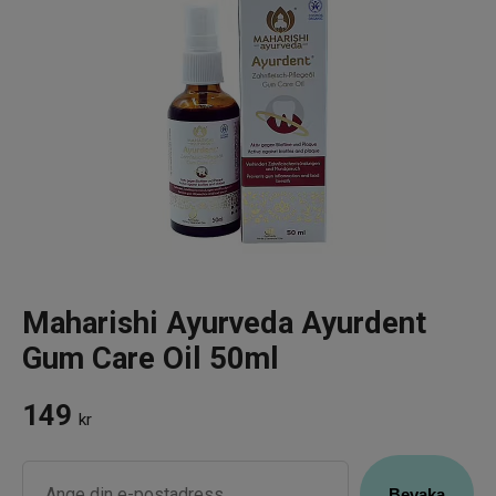
Infrarött Ljus
Vattenrening & Övrigt
Transdermala plåster
Fyndlådan
Maharishi Ayurveda Ayurdent
Gum Care Oil 50ml
149
kr