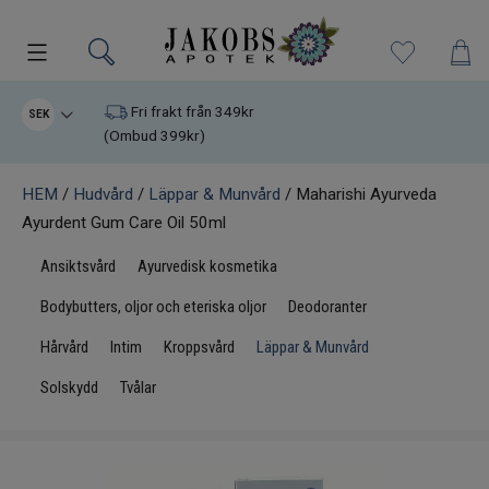
Kampanjer
Fri frakt från 349kr
SEK
(Ombud 399kr)
Nyheter
HEM
/
Hudvård
/
Läppar & Munvård
/ Maharishi Ayurveda
Ayurdent Gum Care Oil 50ml
Varumärken
Ansiktsvård
Ayurvedisk kosmetika
Kosttillskott
Bodybutters, oljor och eteriska oljor
Deodoranter
Superfood
Hårvård
Intim
Kroppsvård
Läppar & Munvård
Solskydd
Tvålar
Hudvård
Kristaller