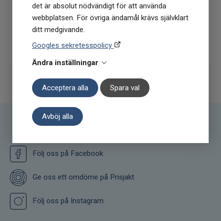
det är absolut nödvändigt för att använda
webbplatsen. För övriga ändamål krävs självklart
ditt medgivande.
Prenumerera
Googles sekretesspolicy
Ändra inställningar
Acceptera alla
Spara val
Avböj alla
Följ oss
Följ oss på Facebook
Ge oss ett omdöme på Prisjakt
Följ oss på Instagram