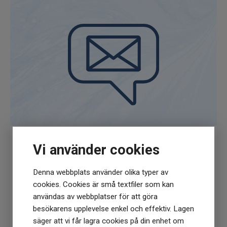
Vi använder cookies
Få
10% rabatt
när du anmäler dig för vårt
nyhetsbrev
Denna webbplats använder olika typer av
(Du får en kod till din mejl som gäller vid 1
cookies. Cookies är små textfiler som kan
köptillfälle på ordinarie priser)
användas av webbplatser för att göra
besökarens upplevelse enkel och effektiv. Lagen
säger att vi får lagra cookies på din enhet om