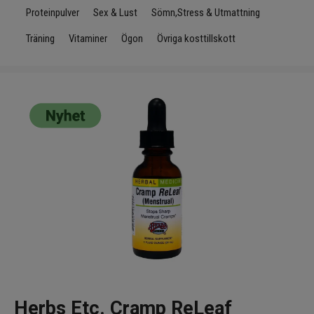
Infrarött Ljus
Proteinpulver
Sex & Lust
Sömn,Stress & Utmattning
Träning
Vitaminer
Ögon
Övriga kosttillskott
Vattenrening & Övrigt
Transdermala plåster
Fyndlådan
Herbs Etc. Cramp ReLeaf