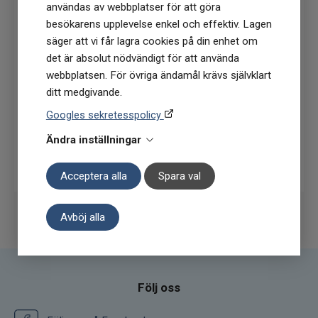
användas av webbplatser för att göra
nyhetsbrev
besökarens upplevelse enkel och effektiv. Lagen
(Du får en kod till din mejl som gäller vid 1
säger att vi får lagra cookies på din enhet om
köptillfälle på ordinarie priser)
det är absolut nödvändigt för att använda
webbplatsen. För övriga ändamål krävs självklart
ditt medgivande.
Googles sekretesspolicy
Ändra inställningar
Prenumerera
Acceptera alla
Spara val
Avböj alla
Följ oss