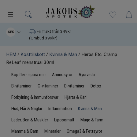
Kampanjer
Fri frakt från 349kr
SEK
(Ombud 399kr)
Nyheter
HEM
/
Kosttillskott
/
Kvinna & Man
/ Herbs Etc. Cramp
ReLeaf menstrual 30ml
Varumärken
Köp fler - spara mer
Aminosyror
Ayurveda
Kosttillskott
B-vitaminer
C-vitaminer
D-vitaminer
Detox
Superfood
Förkylning & Immunförsvar
Hjärta & Kärl
Hud, Hår & Naglar
Inflammation
Kvinna & Man
Hudvård
Leder, Ben & Muskler
Liposomalt
Mage & Tarm
Kristaller
Mamma & Barn
Mineraler
Omega3 & Fettsyror