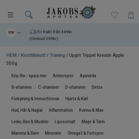
Kampanjer
Fri frakt från 349kr
SEK
(Ombud 399kr)
Nyheter
HEM
/
Kosttillskott
/
Träning
/ Upgrit Trippel Kreatin Äpple
300g
Varumärken
Köp fler - spara mer
Aminosyror
Ayurveda
Kosttillskott
B-vitaminer
C-vitaminer
D-vitaminer
Detox
Superfood
Förkylning & Immunförsvar
Hjärta & Kärl
Hud, Hår & Naglar
Inflammation
Kvinna & Man
Hudvård
Leder, Ben & Muskler
Liposomalt
Mage & Tarm
Kristaller
Mamma & Barn
Mineraler
Omega3 & Fettsyror