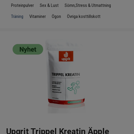
Infrarött Ljus
Proteinpulver
Sex & Lust
Sömn,Stress & Utmattning
Träning
Vitaminer
Ögon
Övriga kosttillskott
Vattenrening & Övrigt
Transdermala plåster
Fyndlådan
Upgrit Trippel Kreatin Äpple