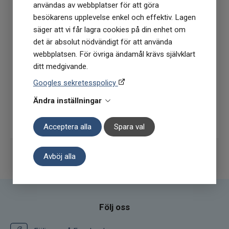
användas av webbplatser för att göra
nyhetsbrev
besökarens upplevelse enkel och effektiv. Lagen
(Du får en kod till din mejl som gäller vid 1
säger att vi får lagra cookies på din enhet om
köptillfälle på ordinarie priser)
det är absolut nödvändigt för att använda
webbplatsen. För övriga ändamål krävs självklart
ditt medgivande.
Googles sekretesspolicy
Ändra inställningar
Prenumerera
Acceptera alla
Spara val
Avböj alla
Följ oss