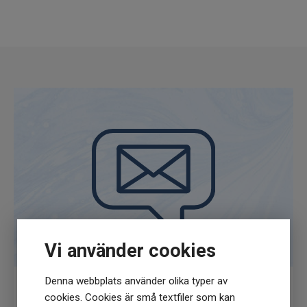
Kreatinpyruvat
En mer avancerad form där kreatin är bundet
till pyruvat, en central del av kroppens
energimetabolism. Kan stödja snabbare
energiomsättning och uthållighet vid
intensiva pass.
Vi använder cookies
Denna webbplats använder olika typer av
cookies. Cookies är små textfiler som kan
Få
10% rabatt
när du anmäler dig för vårt