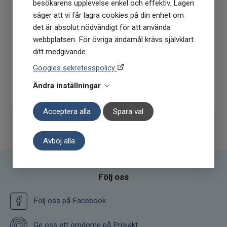
och omega-6.
besökarens upplevelse enkel och effektiv. Lagen
köptillfälle på ordinarie priser)
säger att vi får lagra cookies på din enhet om
det är absolut nödvändigt för att använda
webbplatsen. För övriga ändamål krävs självklart
ditt medgivande.
Googles sekretesspolicy
Prenumerera
Ändra inställningar
Acceptera alla
Spara val
Avböj alla
Följ oss
Följ oss på Facebook
Ge oss ett omdöme på Prisjakt