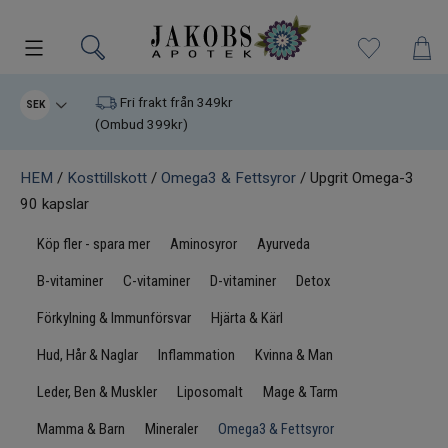
Kampanjer
Fri frakt från 349kr
SEK
(Ombud 399kr)
Nyheter
HEM
/
Kosttillskott
/
Omega3 & Fettsyror
/ Upgrit Omega-3
90 kapslar
Varumärken
Köp fler - spara mer
Aminosyror
Ayurveda
Kosttillskott
B-vitaminer
C-vitaminer
D-vitaminer
Detox
Superfood
Förkylning & Immunförsvar
Hjärta & Kärl
Hud, Hår & Naglar
Inflammation
Kvinna & Man
Hudvård
Leder, Ben & Muskler
Liposomalt
Mage & Tarm
Kristaller
Mamma & Barn
Mineraler
Omega3 & Fettsyror