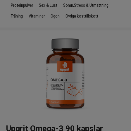
Infrarött Ljus
Proteinpulver
Sex & Lust
Sömn,Stress & Utmattning
Träning
Vitaminer
Ögon
Övriga kosttillskott
Vattenrening & Övrigt
Transdermala plåster
Fyndlådan
Upgrit Omega-3 90 kapslar