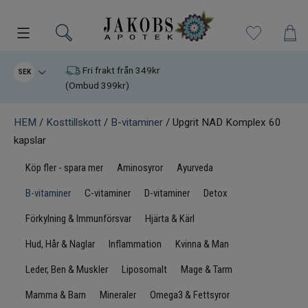
Kampanjer
Fri frakt från 349kr
SEK
(Ombud 399kr)
Nyheter
HEM
/
Kosttillskott
/
B-vitaminer
/ Upgrit NAD Komplex 60
kapslar
Varumärken
Köp fler - spara mer
Aminosyror
Ayurveda
Kosttillskott
B-vitaminer
C-vitaminer
D-vitaminer
Detox
Superfood
Förkylning & Immunförsvar
Hjärta & Kärl
Hud, Hår & Naglar
Inflammation
Kvinna & Man
Hudvård
Leder, Ben & Muskler
Liposomalt
Mage & Tarm
Kristaller
Mamma & Barn
Mineraler
Omega3 & Fettsyror