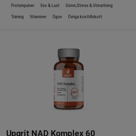
Infrarött Ljus
Proteinpulver
Sex & Lust
Sömn,Stress & Utmattning
Träning
Vitaminer
Ögon
Övriga kosttillskott
Vattenrening & Övrigt
Transdermala plåster
Fyndlådan
Upgrit NAD Komplex 60