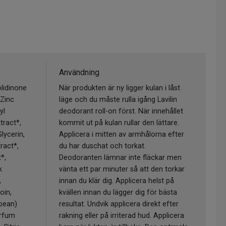
Användning
lidinone
När produkten är ny ligger kulan i låst
 Zinc
läge och du måste rulla igång Lavilin
yl
deodorant roll-on först. När innehållet
tract*,
kommit ut på kulan rullar den lättare.
lycerin,
Applicera i mitten av armhålorna efter
ract*,
du har duschat och torkat.
*,
Deodoranten lämnar inte fläckar men
k
vänta ett par minuter så att den torkar
,
innan du klär dig. Applicera helst på
oin,
kvällen innan du lägger dig för bästa
bean)
resultat. Undvik applicera direkt efter
arfum
rakning eller på irriterad hud. Applicera