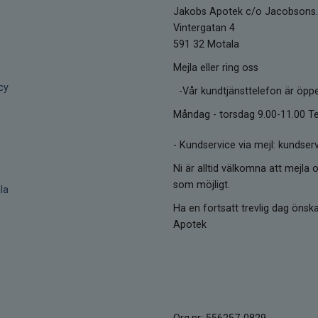
Jakobs Apotek c/o Jacobsons.
Vintergatan 4
591 32 Motala
Mejla eller ring oss
cy
-Vår kundtjänsttelefon är öpp
Måndag - torsdag 9.00-11.00 Te
-
Kundservice via mejl: kunds
Ni är alltid välkomna att mejla o
som möjligt.
la
Ha en fortsatt trevlig dag öns
Apotek