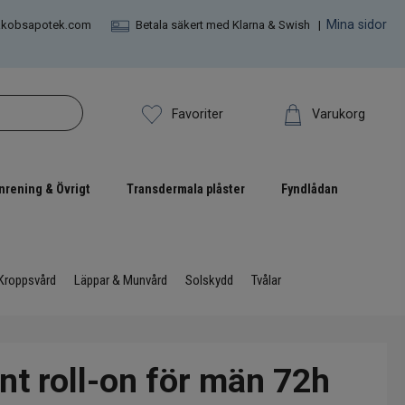
Mina sidor
akobsapotek.com
Betala säkert med Klarna & Swish |
Varukorg
Favoriter
nrening & Övrigt
Transdermala plåster
Fyndlådan
Kroppsvård
Läppar & Munvård
Solskydd
Tvålar
nt roll-on för män 72h