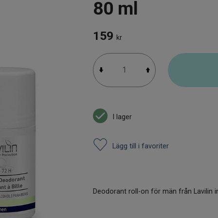
80 ml
159
kr
I lager
Lägg till i favoriter
Deodorant roll-on för män från Lavilin i