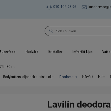
010-102 93 96
kundservice@j
Superfood
Hudvård
Kristaller
Infrarött Ljus
Vatte
 72h 80 ml
Bodybutters, oljor och eteriska oljor
Deodoranter
Hårvård
Intim
Lavilin deodora