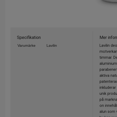
Specifikation
Mer infor
Varumärke
Lavilin
Lavilin de
motverkar 
timmar. De
aluminiumk
parabener!
aktiva nat
patentera
inkluderar 
unik prod
på marknad
on innehåll
alun som 