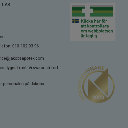
 T AB
en:
lefon: 010-102 93 96
ervice@jakobsapotek.com
ss dygnet runt. Vi svarar så fort
kar personalen på Jakobs