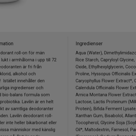
mation
Ingredienser
odorant roll-on för män
Aqua (Water), Dimethylimidazo
lukt i armhålorna i upp till 72
Rice Starch, Capryloyl Glycine,
odoranten är fri från
Oxide, Ethylhexylglycerin, Coco
lorid, alkohol och
Proline, Hyssopus Officinalis Ex
 Istället innehåller den
Caryophyllus Flower Extract*, G
urliga ingredienser och
Calendula Officinalis Flower Ext
d bio-balans formula som
Arnica Montana Flower Extract
probiotika. Lavilin är en helt
Lactose, Lactis Proteinum (Mil
ukt av samtliga deodoranter
Protein), Bifida Ferment Lysate
en. Lavilin deodorant roll-
Xanthan Gum, Bisabolol, Allant
er inte heller bikarbonat eller
Tocopherol, Glycine Soja (Soy
vissa människor med känslig
Oil*, Maltodextrin, Farnesol, P