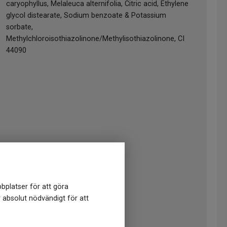
caryophyllus, Melaleuca alternifolia, Citric acid, Ethylene
glycol distearate, Sodium benzoate & Potassium
sorbate,
Methylchloroisothiazolinone/Methylisothiazolinone, CI
44090
bplatser för att göra
r absolut nödvändigt för att