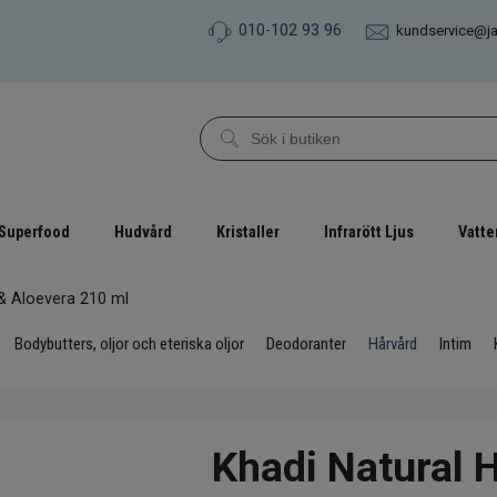
010-102 93 96
kundservice@j
Superfood
Hudvård
Kristaller
Infrarött Ljus
Vatte
& Aloevera 210 ml
Bodybutters, oljor och eteriska oljor
Deodoranter
Hårvård
Intim
Khadi Natural