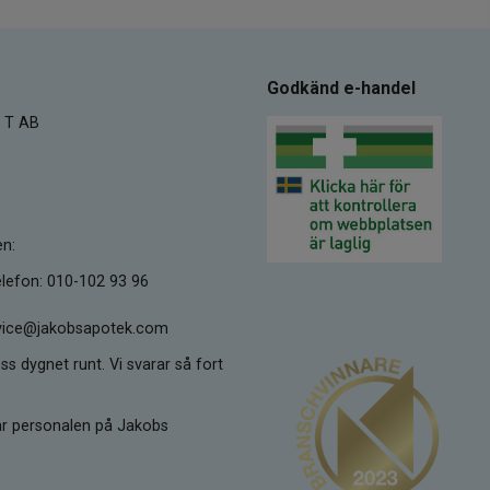
Godkänd e-handel
 T AB
en:
lefon: 010-102 93 96
ervice@jakobsapotek.com
ss dygnet runt. Vi svarar så fort
kar personalen på Jakobs