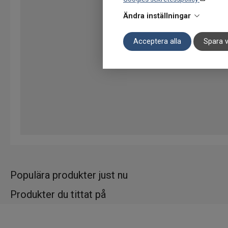
Ändra inställningar
Acceptera alla
Spara v
Populära produkter just nu
Produkter du tittat på