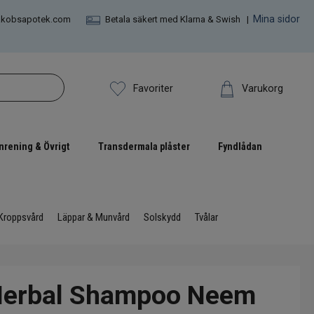
Mina sidor
akobsapotek.com
Betala säkert med Klarna & Swish |
Varukorg
Favoriter
nrening & Övrigt
Transdermala plåster
Fyndlådan
Kroppsvård
Läppar & Munvård
Solskydd
Tvålar
 Herbal Shampoo Neem