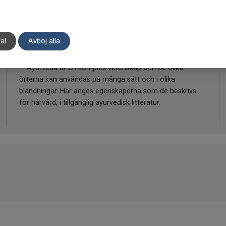
klåda. Eugenia caryophyllus (Kryddnejlika): Lätt
smärtlindrande, antiseptisk, sammandragande och
antiinflammatorisk. Melaleuca leucadendron (Tea
al
Avböj alla
Tree): Svalkande, läkande, används ofta mot
brännskador.
*Ayurveda är en komplex vetenskap och de olika
örterna kan användas på många sätt och i olika
blandningar. Här anges egenskaperna som de beskrivs
för hårvård, i tillgänglig ayurvedisk litteratur.