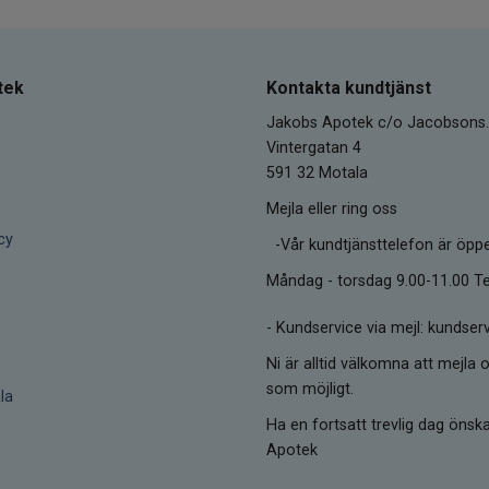
tek
Kontakta kundtjänst
Jakobs Apotek c/o Jacobsons.
Vintergatan 4
591 32 Motala
Mejla eller ring oss
cy
-Vår kundtjänsttelefon är öpp
Måndag - torsdag 9.00-11.00 Te
-
Kundservice via mejl: kunds
Ni är alltid välkomna att mejla o
som möjligt.
la
Ha en fortsatt trevlig dag öns
Apotek