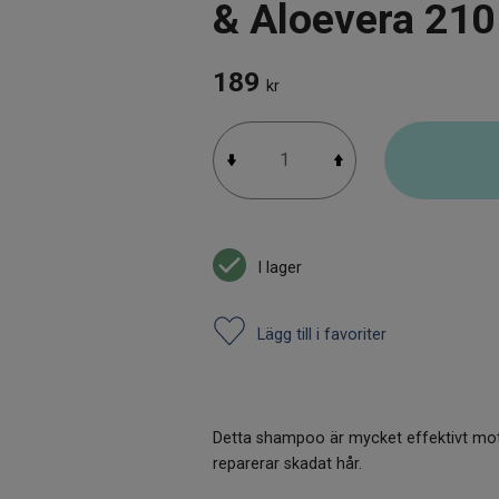
& Aloevera 210
189
kr
I lager
Lägg till i favoriter
Detta shampoo är mycket effektivt mot m
reparerar skadat hår.