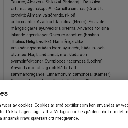
Teatree, Aloevera, Shikakai, Bhringraj. De aktiva
örternas egenskaper* : Camellia sinensis (Grönt te
extrakt): Allmänt välgörande, rik på
antioxidanter. Azadirachta indica (Neem): En av de
mångsidigaste ayurvediska örterna. Används för sina
läkande egenskaper. Ocimum sanctum (Krishna
Thulasi, Helig basilika): Har många olika
användningsområden inom ayurveda, både in- och
utvärtes. Här, bland annat, mot klåda och
svampinfektioner. Symplocos racemosa (Lodhra):
Används mot utslag och klåda. Lätt
sammandragande. Cinnamonum camphoral (Kamfer):
Sammandragande, svalkande. Emblica officinalis
(Amla): Mycket använd inom ayurvedisk hårvård, rik på
ies
vitamin C. Calendula officinalis (Ringblomma): Välkänd
läkeört i de flesta traditioner. Rik på
 typer av cookies. Cookies är små textfiler som kan användas av web
tripensaponider. Trigonella foenum graecum
 effektiv. Lagen säger att vi får lagra cookies på din enhet om det ä
(Bockhornsklöver): Antiinflammatorisk, klådstillande, rik
 ändamål krävs självklart ditt medgivande.
på mineraler och flavonoider. Arnica montana flower
extract (Slåttergubbe): Smärtstillande, mot mjäll och