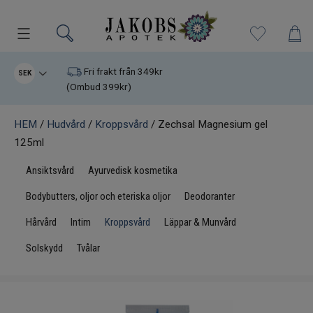
Kampanjer
Fri frakt från 349kr
SEK
(Ombud 399kr)
Nyheter
HEM
/
Hudvård
/
Kroppsvård
/ Zechsal Magnesium gel
125ml
Varumärken
Ansiktsvård
Ayurvedisk kosmetika
Kosttillskott
Bodybutters, oljor och eteriska oljor
Deodoranter
Superfood
Hårvård
Intim
Kroppsvård
Läppar & Munvård
Solskydd
Tvålar
Hudvård
Kristaller