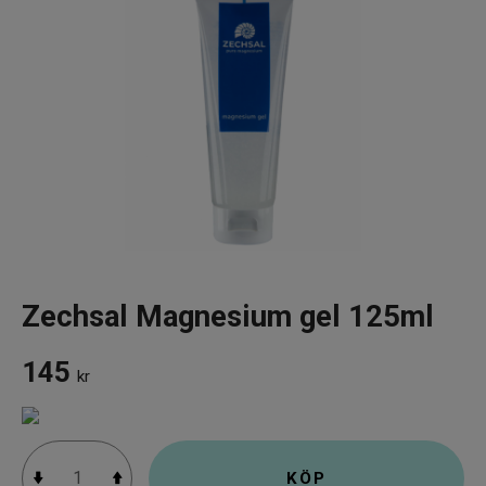
Infrarött Ljus
Vattenrening & Övrigt
Transdermala plåster
Fyndlådan
Zechsal Magnesium gel 125ml
145
kr
KÖP