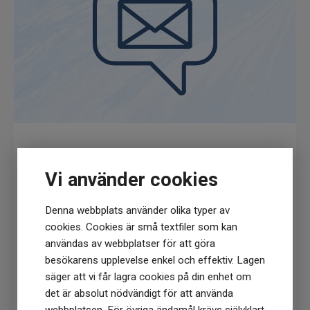
kunna stärker emaljen, håller tandköttet friskt
och får tänderna att kännas underbart släta.
Den salta smaken kan ta lite tid att vänja sig
vid. En liten mängd på din tandborste med din
vanliga tandkräm är tillräckligt.
Undvik kontakt med ytliga sår. , Undvik
kontakt med ögonen, om kontakt sker, skölj
noggrant med vatten. Avbryt om hudreaktion
inträffar. Endast för extern användning.
Få
10% rabatt
när du anmäler dig för vårt
Vi använder cookies
nyhetsbrev
(Du får en kod till din mejl som gäller vid 1
Denna webbplats använder olika typer av
köptillfälle på ordinarie priser)
cookies. Cookies är små textfiler som kan
användas av webbplatser för att göra
besökarens upplevelse enkel och effektiv. Lagen
säger att vi får lagra cookies på din enhet om
det är absolut nödvändigt för att använda