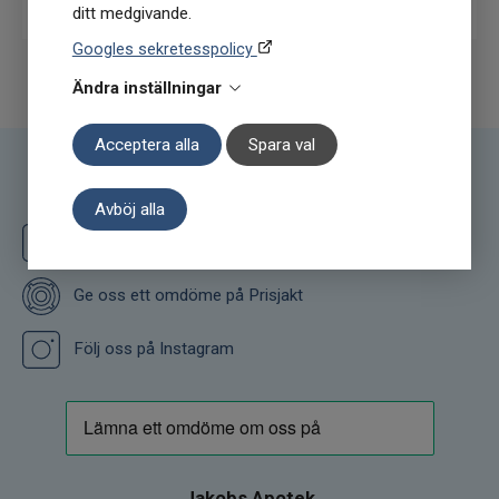
ditt medgivande.
Googles sekretesspolicy
Ändra inställningar
Acceptera alla
Spara val
Följ oss
Avböj alla
Följ oss på Facebook
Ge oss ett omdöme på Prisjakt
Följ oss på Instagram
Jakobs Apotek