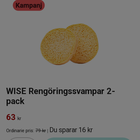
Infrarött Ljus
Vattenrening & Övrigt
Transdermala plåster
Fyndlådan
WISE Rengöringssvampar 2-
pack
63
kr
Du sparar
16 kr
Ordinarie pris:
79 kr
|