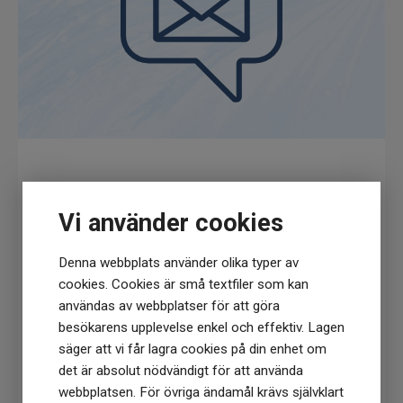
Få
10% rabatt
när du anmäler dig för vårt
nyhetsbrev
Vi använder cookies
(Du får en kod till din mejl som gäller vid 1
Denna webbplats använder olika typer av
köptillfälle på ordinarie priser)
cookies. Cookies är små textfiler som kan
användas av webbplatser för att göra
besökarens upplevelse enkel och effektiv. Lagen
säger att vi får lagra cookies på din enhet om
det är absolut nödvändigt för att använda
Prenumerera
webbplatsen. För övriga ändamål krävs självklart