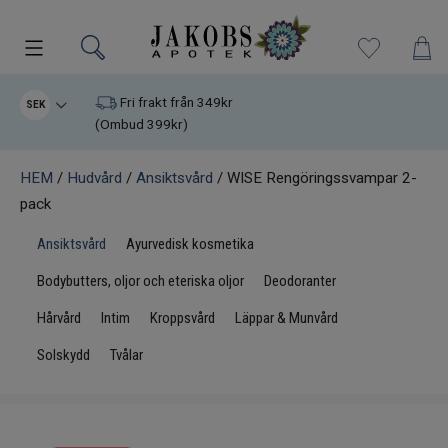
Kampanjer
Fri frakt från 349kr
SEK
(Ombud 399kr)
Nyheter
HEM
/
Hudvård
/
Ansiktsvård
/ WISE Rengöringssvampar 2-
pack
Varumärken
Ansiktsvård
Ayurvedisk kosmetika
Kosttillskott
Bodybutters, oljor och eteriska oljor
Deodoranter
Superfood
Hårvård
Intim
Kroppsvård
Läppar & Munvård
Solskydd
Tvålar
Hudvård
Kristaller