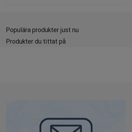
Rengöringssvampar 2-pack som är tillverkad
av cellulosa. Svampen ger en mild
peelingeffekt och ger huden ett naturligt
Populära produkter just nu
lyster. Går bra att tvätta i 60 grader i
Produkter du tittat på
tvättpåse eller för hand med lite diskmedel
eller tvållösning.