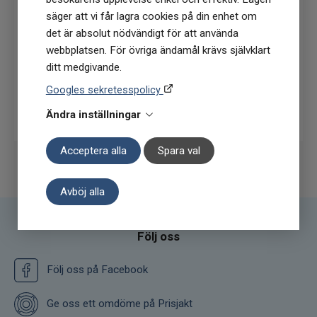
köptillfälle på ordinarie priser)
säger att vi får lagra cookies på din enhet om
det är absolut nödvändigt för att använda
webbplatsen. För övriga ändamål krävs självklart
ditt medgivande.
Googles sekretesspolicy
Prenumerera
Ändra inställningar
Acceptera alla
Spara val
Avböj alla
Följ oss
Följ oss på Facebook
Ge oss ett omdöme på Prisjakt