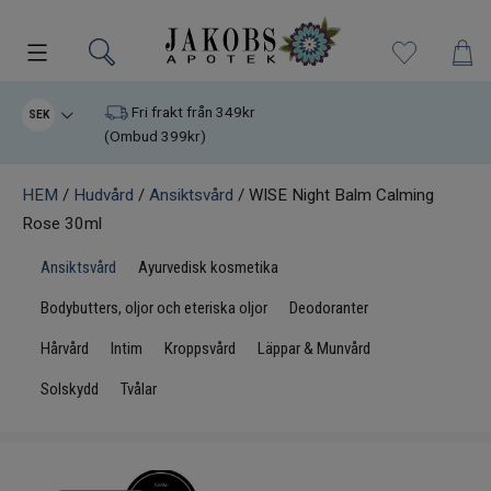
Kampanjer
Fri frakt från 349kr
SEK
(Ombud 399kr)
Nyheter
HEM
/
Hudvård
/
Ansiktsvård
/ WISE Night Balm Calming
Rose 30ml
Varumärken
Ansiktsvård
Ayurvedisk kosmetika
Kosttillskott
Bodybutters, oljor och eteriska oljor
Deodoranter
Superfood
Hårvård
Intim
Kroppsvård
Läppar & Munvård
Solskydd
Tvålar
Hudvård
Kristaller