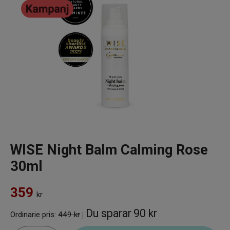
Infrarött Ljus
Vattenrening & Övrigt
Transdermala plåster
Fyndlådan
WISE Night Balm Calming Rose
30ml
359
kr
Du sparar
90 kr
Ordinarie pris:
449 kr
|