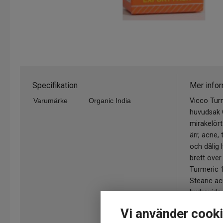
Specifikation
Mer infor
Varumärke
Organic India
Vicco Turm
huvudsak 
mirakelört
ärr, acne,
och dålig
brett över 
Turmeric 
Stearic a
hydroxide
sodium 0.
Vi använder cook