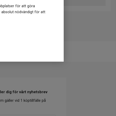
bplatser för att göra
r absolut nödvändigt för att
er dig för vårt nyhetsbrev
m gäller vid 1 köptillfälle på