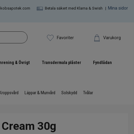
Mina sidor
akobsapotek.com
Betala säkert med Klarna & Swish |
Varukorg
Favoriter
nrening & Övrigt
Transdermala plåster
Fyndlådan
Kroppsvård
Läppar & Munvård
Solskydd
Tvålar
c Cream 30g