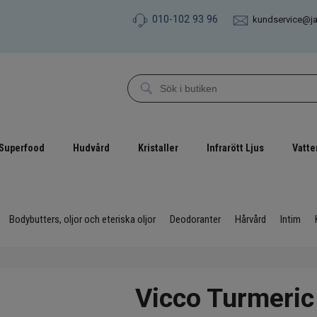
010-102 93 96
kundservice@j
Superfood
Hudvård
Kristaller
Infrarött Ljus
Vatte
Bodybutters, oljor och eteriska oljor
Deodoranter
Hårvård
Intim
Vicco Turmeri