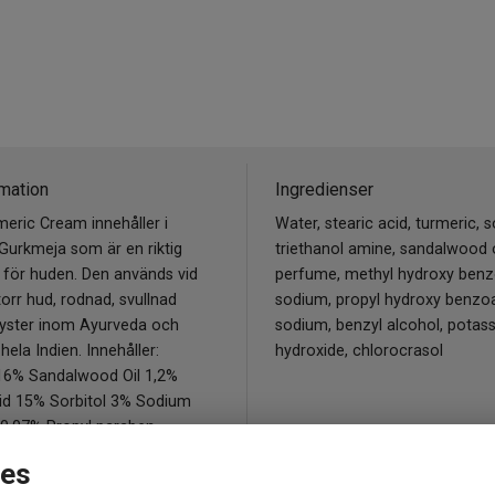
mation
Ingredienser
eric Cream innehåller i
Water, stearic acid, turmeric, so
Gurkmeja som är en riktig
triethanol amine, sandalwood o
 för huden. Den används vid
perfume, methyl hydroxy ben
 torr hud, rodnad, svullnad
sodium, propyl hydroxy benzo
 lyster inom Ayurveda och
sodium, benzyl alcohol, potas
hela Indien. Innehåller:
hydroxide, chlorocrasol
16% Sandalwood Oil 1,2%
cid 15% Sorbitol 3% Sodium
 0.07% Propyl paraben
05% Water
ies