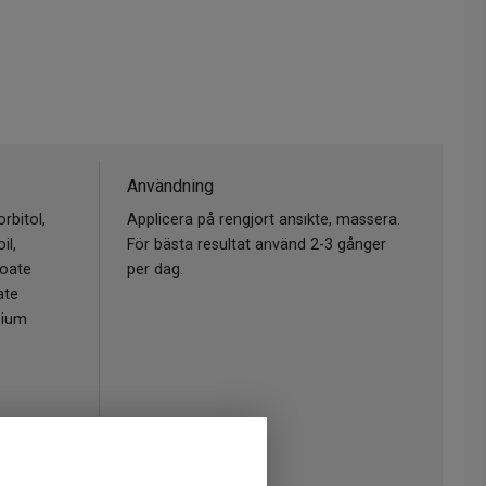
Användning
rbitol,
Applicera på rengjort ansikte, massera.
il,
För bästa resultat använd 2-3 gånger
zoate
per dag.
ate
sium