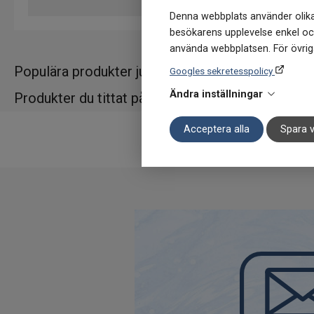
Denna webbplats använder olika
besökarens upplevelse enkel och
använda webbplatsen. För övriga
Populära produkter just nu
Googles sekretesspolicy
Ändra inställningar
Produkter du tittat på
Acceptera alla
Spara v