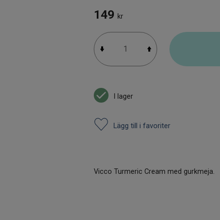
149
kr
I lager
Lägg till i favoriter
Vicco Turmeric Cream med gurkmeja.