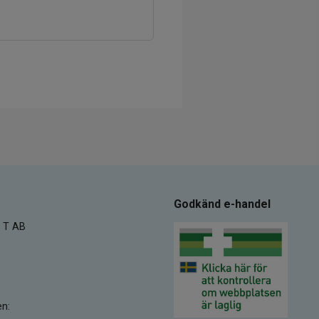
Godkänd e-handel
 T AB
en: