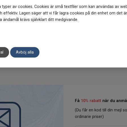
 typer av cookies. Cookies är små textfiler som kan användas av web
 effektiv. Lagen säger att vi får lagra cookies på din enhet om det ä
 ändamål krävs självklart ditt medgivande.
al
Avböj alla
Få
10% rabatt
när du anmäl
(Du får en kod till din mejl so
ordinarie priser)