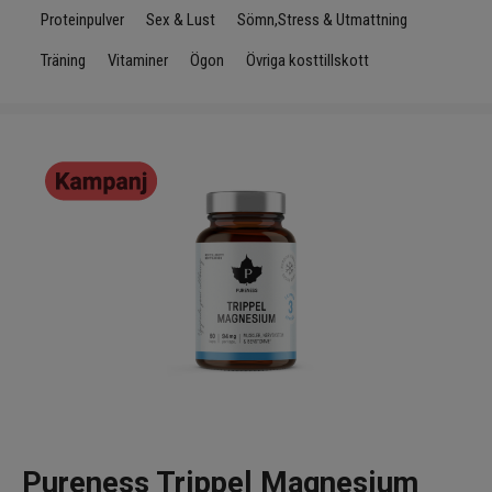
Infrarött Ljus
Proteinpulver
Sex & Lust
Sömn,Stress & Utmattning
Träning
Vitaminer
Ögon
Övriga kosttillskott
Vattenrening & Övrigt
Transdermala plåster
Fyndlådan
Pureness Trippel Magnesium