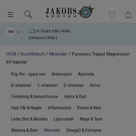
Kampanjer
Fri frakt från 349kr
SEK
(Ombud 399kr)
Nyheter
HEM
/
Kosttillskott
/
Mineraler
/ Pureness Trippel Magnesium
60 kapslar
Varumärken
Köp fler - spara mer
Aminosyror
Ayurveda
Kosttillskott
B-vitaminer
C-vitaminer
D-vitaminer
Detox
Superfood
Förkylning & Immunförsvar
Hjärta & Kärl
Hud, Hår & Naglar
Inflammation
Kvinna & Man
Hudvård
Leder, Ben & Muskler
Liposomalt
Mage & Tarm
Kristaller
Mamma & Barn
Mineraler
Omega3 & Fettsyror