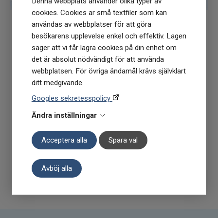
Denna webbplats använder olika typer av
cookies. Cookies är små textfiler som kan
användas av webbplatser för att göra
besökarens upplevelse enkel och effektiv. Lagen
Få
10% rabatt
när du anmäler dig för vårt
säger att vi får lagra cookies på din enhet om
nyhetsbrev
det är absolut nödvändigt för att använda
(Du får en kod till din mejl som gäller vid 1
webbplatsen. För övriga ändamål krävs självklart
köptillfälle på ordinarie priser)
ditt medgivande.
Googles sekretesspolicy
Ändra inställningar
Acceptera alla
Spara val
Prenumerera
Avböj alla