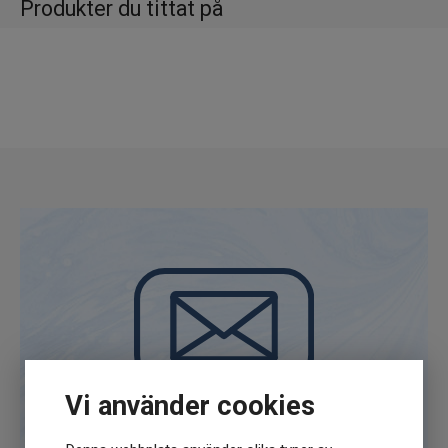
Produkter du tittat på
kroppen. Dessutom bidrar mineralen till att
stärka skelettet. Magnesium har en
avslappnande effekt på muskelceller och
nervsignaler och kan därför vara ett
användbart tillskott vid till exempel kramper.
Kosttillskott bör inte användas som ett
alternativ till en varierad kost.
Rekommenderat dos bör ej överskridas.
Förvaras utom räckhåll för små barn.
Innehåller avfuktare som får ej ätas.
Vi använder cookies