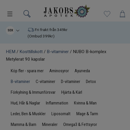
Kampanjer
Fri frakt från 349kr
SEK
(Ombud 399kr)
Nyheter
HEM
/
Kosttillskott
/
B-vitaminer
/ NUBO B-komplex
Metylerat 90 kapslar
Varumärken
Köp fler - spara mer
Aminosyror
Ayurveda
Kosttillskott
B-vitaminer
C-vitaminer
D-vitaminer
Detox
Superfood
Förkylning & Immunförsvar
Hjärta & Kärl
Hud, Hår & Naglar
Inflammation
Kvinna & Man
Hudvård
Leder, Ben & Muskler
Liposomalt
Mage & Tarm
Kristaller
Mamma & Barn
Mineraler
Omega3 & Fettsyror