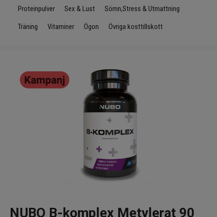
Infrarött Ljus
Proteinpulver
Sex & Lust
Sömn,Stress & Utmattning
Träning
Vitaminer
Ögon
Övriga kosttillskott
Vattenrening & Övrigt
Transdermala plåster
Fyndlådan
NUBO B-komplex Metylerat 90