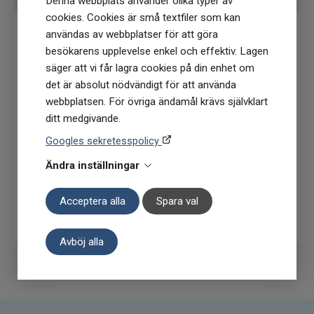
Denna webbplats använder olika typer av
cookies. Cookies är små textfiler som kan
användas av webbplatser för att göra
besökarens upplevelse enkel och effektiv. Lagen
Få
10% rabatt
när du anmäler dig för vårt
säger att vi får lagra cookies på din enhet om
nyhetsbrev
det är absolut nödvändigt för att använda
(Du får en kod till din mejl som gäller vid 1
webbplatsen. För övriga ändamål krävs självklart
köptillfälle på ordinarie priser)
ditt medgivande.
Googles sekretesspolicy
Ändra inställningar
Acceptera alla
Spara val
Prenumerera
Avböj alla