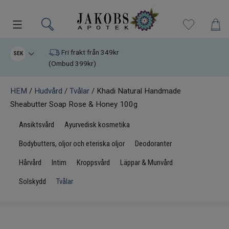
Kampanjer
Fri frakt från 349kr
SEK
(Ombud 399kr)
Nyheter
HEM
/
Hudvård
/
Tvålar
/ Khadi Natural Handmade
Sheabutter Soap Rose & Honey 100g
Varumärken
Ansiktsvård
Ayurvedisk kosmetika
Kosttillskott
Bodybutters, oljor och eteriska oljor
Deodoranter
Superfood
Hårvård
Intim
Kroppsvård
Läppar & Munvård
Solskydd
Tvålar
Hudvård
Kristaller