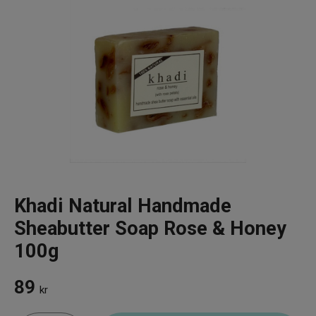
Infrarött Ljus
Vattenrening & Övrigt
Transdermala plåster
Fyndlådan
Khadi Natural Handmade
Sheabutter Soap Rose & Honey
100g
89
kr