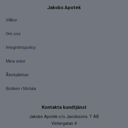
vegetabiliska oljor och mycket återfuktande
Jakobs Apotek
och fukthållande.
Villkor
*Ayurveda är en komplex vetenskap och de
olika örterna kan användas på många sätt
Om oss
och i olika blandningar. Här anges
egenskaperna som de beskrivs för hudvård, i
Integritetspolicy
tillgänglig ayurvedisk litteratur.
Mina sidor
Återkallelser
Butiken i Motala
Kontakta kundtjänst
Jakobs Apotek c/o Jacobsons. T AB
Vintergatan 4