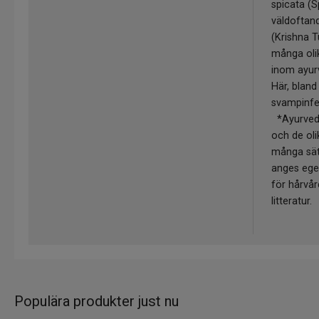
spicata (S
väldoftan
(Krishna Tu
många oli
inom ayurv
Här, bland
svampinfe
*Ayurveda
och de ol
många sätt
anges ege
för hårvård
litteratur.
Populära produkter just nu