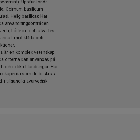
pearmint): Uppfriskande,
de. Ocimum basilicum
lasi, Helig basilika): Har
ka användningsområden
eda, både in- och utvärtes.
 annat, mot klåda och
ktioner.
 är en komplex vetenskap
ika örterna kan användas på
 och i olika blandningar. Här
nskaperna som de beskrivs
, i tillgänglig ayurvedisk