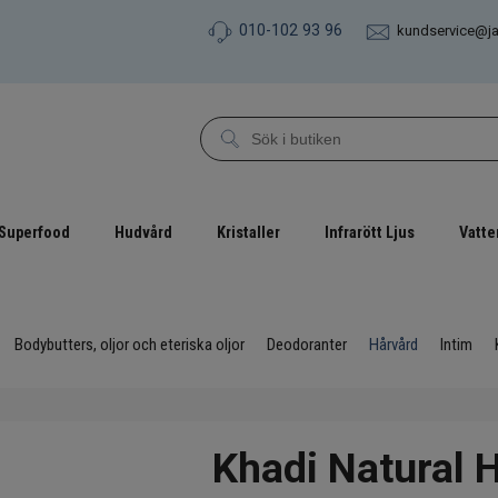
010-102 93 96
kundservice@j
Superfood
Hudvård
Kristaller
Infrarött Ljus
Vatte
Bodybutters, oljor och eteriska oljor
Deodoranter
Hårvård
Intim
Khadi Natural 