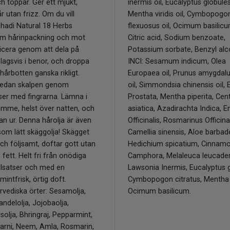
h toppar. Ger ett mjukt,
inermis oil, Eucalyptus globules 
r utan frizz. Om du vill
Mentha viridis oil, Cymbopogo
hadi Natural 18 Herbs
flexuosus oil, Ocimum basilicum
om hårinpackning och mot
Citric acid, Sodium benzoate,
licera genom att dela på
Potassium sorbate, Benzyl alc
slagsvis i benor, och droppa
INCI: Sesamum indicum, Olea
 hårbotten ganska rikligt.
Europaea oil, Prunus amygdalu
edan skalpen genom
oil, Simmondsia chinensis oil, E
lser med fingrarna. Lämna i
Prostata, Mentha piperita, Cent
imme, helst över natten, och
asiatica, Azadirachta Indica, E
an ur. Denna hårolja är även
Officinalis, Rosmarinus Officinal
om lätt skäggolja! Skägget
Camellia sinensis, Aloe barbad
och följsamt, doftar gott utan
Hedichium spicatium, Cinna
 fett. Helt fri från onödiga
Camphora, Melaleuca leucade
llsatser och med en
Lawsonia Inermis, Eucalyptus g
mintfrisk, örtig doft.
Cymbopogon citratus, Mentha 
rvediska örter: Sesamolja,
Ocimum basilicum.
andelolja, Jojobaolja,
olja, Bhringraj, Pepparmint,
rni, Neem, Amla, Rosmarin,