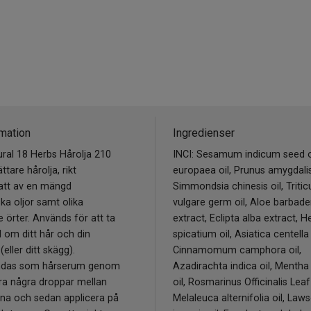
mation
Ingredienser
ral 18 Herbs Hårolja 210
INCI: Sesamum indicum seed oi
ättare hårolja, rikt
europaea oil, Prunus amygdalis 
tt av en mängd
Simmondsia chinesis oil, Triti
ska oljor samt olika
vulgare germ oil, Aloe barbade
 örter. Används för att ta
extract, Eclipta alba extract, 
 om ditt hår och din
spicatium oil, Asiatica centella
eller ditt skägg).
Cinnamomum camphora oil,
ndas som hårserum genom
Azadirachta indica oil, Mentha 
ra några droppar mellan
oil, Rosmarinus Officinalis Leaf 
rna och sedan applicera på
Melaleuca alternifolia oil, Law