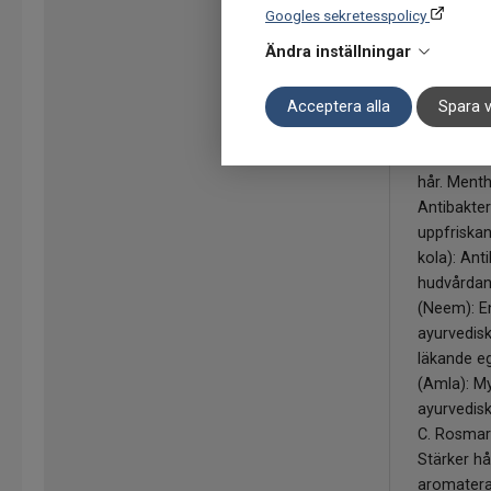
D och E, n
Googles sekretesspolicy
strålar. T
Ändra inställningar
(Vetegrodd
(tocophero
Acceptera alla
Spara v
lipider. Ec
Tradition
indisk hår
hår. Menth
Antibakteri
uppfriskan
kola): Anti
hudvårdan
(Neem): E
ayurvedisk
läkande eg
(Amla): M
ayurvedisk
C. Rosmari
Stärker h
aromatera