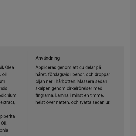
Användning
l, Olea
Appliceras genom att du delar på
oil,
håret, förslagsvis i benor, och droppar
cum
oljan ner i hårbotten. Massera sedan
nsis
skalpen genom cirkelrörelser med
Hedichium
fingrarna. Lämna i minst en timme,
 extract,
helst över natten, och tvätta sedan ur.
piperita
Oil,
sonia