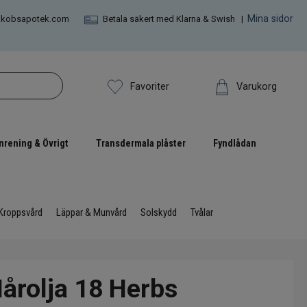
Mina sidor
akobsapotek.com
Betala säkert med Klarna & Swish |
Varukorg
Favoriter
nrening & Övrigt
Transdermala plåster
Fyndlådan
Kroppsvård
Läppar & Munvård
Solskydd
Tvålar
Hårolja 18 Herbs