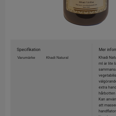
Specifikation
Mer infor
Varumärke
Khadi Natural
Khadi Natu
ml är lite l
sammansa
vegetabili
välgörande
extra hand
hårbotten (
Kan anvä
att masse
handflato