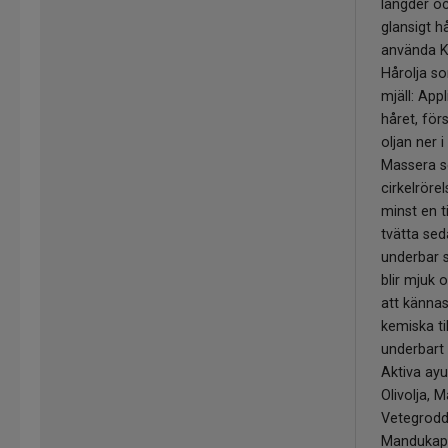
längder oc
glansigt hå
använda K
Hårolja s
mjäll: App
håret, för
oljan ner i
Massera s
cirkelröre
minst en t
tvätta sed
underbar s
blir mjuk 
att kännas
kemiska ti
underbart 
Aktiva ayu
Olivolja, M
Vetegrodds
Mandukapa