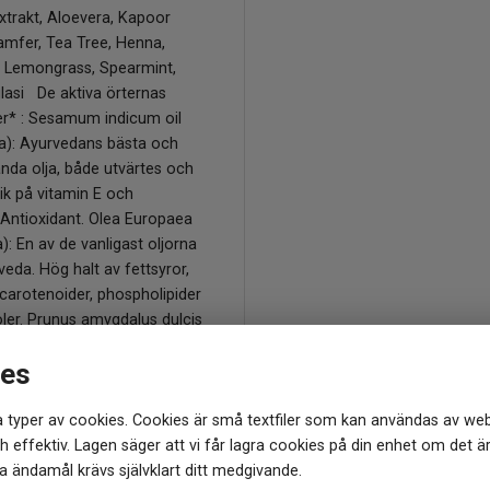
xtrakt, Aloevera, Kapoor
amfer, Tea Tree, Henna,
a, Lemongrass, Spearmint,
lasi De aktiva örternas
r* : Sesamum indicum oil
a): Ayurvedans bästa och
nda olja, både utvärtes och
Rik på vitamin E och
 Antioxidant. Olea Europaea
ja): En av de vanligast oljorna
eda. Hög halt av fettsyror,
 carotenoider, phospholipider
ler. Prunus amygdalus dulcis
olja): Rik på essentiella
ies
och triglycerid, gör håret
 glänsande. Simmondsia
 typer av cookies. Cookies är små textfiler som kan användas av web
oil (Jojobaolja): Mjukgör,
 effektiv. Lagen säger att vi får lagra cookies på din enhet om det ä
 och ger håret glans ,rik på
 ändamål krävs självklart ditt medgivande.
ter, fettsyror och vitamin A,