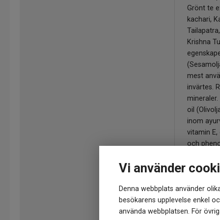
Grönt te e
kachari, K
Tailapatr
Krishna Tu
egenskape
(Sesamolj
mest anvä
invärtes. 
mineraler.
oil (Olivol
inom ayurv
vitamin E,
och pheno
oil (Mandel
Vi använder cook
fettsyror 
mjukt och
Denna webbplats använder olika
chinensis 
besökarens upplevelse enkel och
återfuktar
använda webbplatsen. För övriga
antioxidan