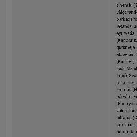
sinensis (
välgörande
barbadensi
läkande, a
ayurveda.
(Kapoor ka
gurkmeja,
alopecia
(Kamfer):
löss. Mel
Tree): Sva
ofta mot 
Inermis (
hårvård. E
(Eucalyptu
väldoftan
citratus (
läkeväxt, 
antioxidan