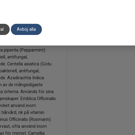
aturligt skydd mot UV-
riticum vulgare germ oil
solja): Rik på vitamin E
l), mineraler, proteiner och
al
Avböj alla
lipta alba (Bhringraj):
ellt mycket använd inom
vård mot håravfall och livlöst
a piperita (Pepparmint):
ell, antifungal,
de. Centella asiatica (Gotu
bakteriell, antifungal,
de. Azadirachta Indica
n av de mångsidigaste
a örterna. Används för sina
enskaper. Emblica Officinalis
ycket använd inom
 hårvård, rik på vitamin
nus Officinalis (Rosmarin):
årväxt, ofta använd inom
pi för minnet. Camellia