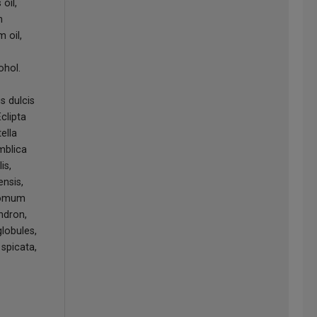
oil,
n
 oil,
ohol.
s dulcis
clipta
ella
mblica
is,
ensis,
momum
ndron,
lobules,
spicata,