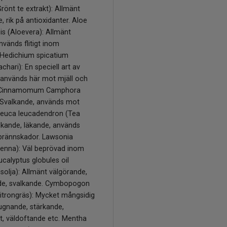
Grönt te extrakt): Allmänt
, rik på antioxidanter. Aloe
s (Aloevera): Allmänt
nvänds flitigt inom
 Hedichium spicatium
chari): En speciell art av
 används här mot mjäll och
. Cinnamomum Camphora
 Svalkande, används mot
aleuca leucadendron (Tea
lkande, läkande, används
brännskador. Lawsonia
Henna): Väl beprövad inom
ucalyptus globules oil
solja): Allmänt välgörande,
de, svalkande. Cymbopogon
Citrongräs): Mycket mångsidig
lugnande, stärkande,
t, väldoftande etc. Mentha