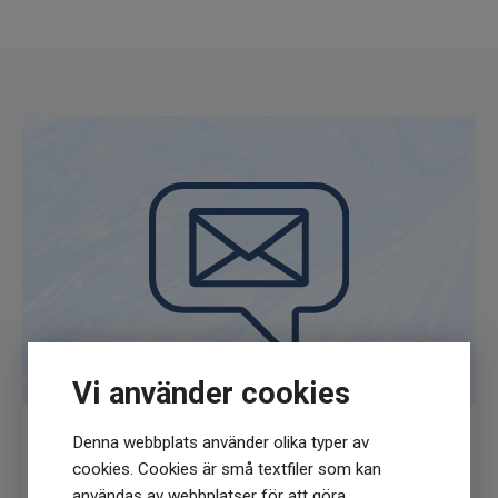
Vi använder cookies
Denna webbplats använder olika typer av
Få
10% rabatt
när du anmäler dig för vårt
cookies. Cookies är små textfiler som kan
nyhetsbrev
användas av webbplatser för att göra