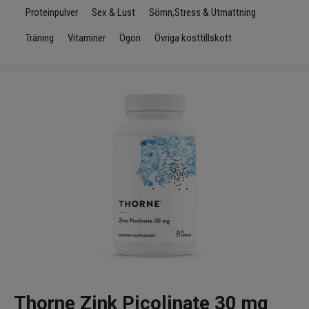
Infrarött Ljus
Proteinpulver
Sex & Lust
Sömn,Stress & Utmattning
Träning
Vitaminer
Ögon
Övriga kosttillskott
Vattenrening & Övrigt
Transdermala plåster
Fyndlådan
Thorne Zink Picolinate 30 mg