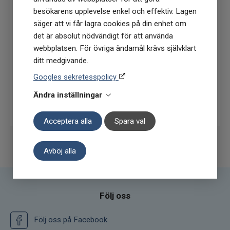
besökarens upplevelse enkel och effektiv. Lagen
(Du får en kod till din mejl som gäller vid 1
säger att vi får lagra cookies på din enhet om
köptillfälle på ordinarie priser)
det är absolut nödvändigt för att använda
webbplatsen. För övriga ändamål krävs självklart
ditt medgivande.
Googles sekretesspolicy
Ändra inställningar
Prenumerera
Acceptera alla
Spara val
Avböj alla
Följ oss
Följ oss på Facebook