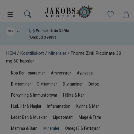
Kampanjer
Fri frakt från 349kr
SEK
(Ombud 399kr)
Nyheter
HEM
/
Kosttillskott
/
Mineraler
/ Thorne Zink Picolinate 30
mg 60 kapslar
Varumärken
Köp fler - spara mer
Aminosyror
Ayurveda
Kosttillskott
B-vitaminer
C-vitaminer
D-vitaminer
Detox
Superfood
Förkylning & Immunförsvar
Hjärta & Kärl
Hud, Hår & Naglar
Inflammation
Kvinna & Man
Hudvård
Leder, Ben & Muskler
Liposomalt
Mage & Tarm
Kristaller
Mamma & Barn
Mineraler
Omega3 & Fettsyror