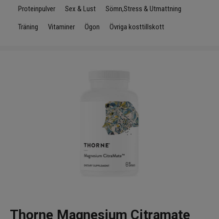
Infrarött Ljus
Proteinpulver
Sex & Lust
Sömn,Stress & Utmattning
Träning
Vitaminer
Ögon
Övriga kosttillskott
Vattenrening & Övrigt
Transdermala plåster
Fyndlådan
Thorne Magnesium Citramate