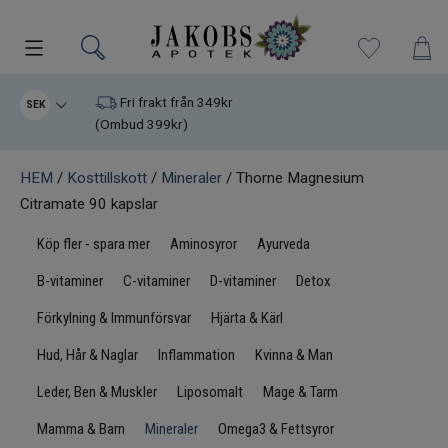
Kampanjer
Fri frakt från 349kr
SEK
(Ombud 399kr)
Nyheter
HEM
/
Kosttillskott
/
Mineraler
/ Thorne Magnesium
Varumärken
Citramate 90 kapslar
Köp fler - spara mer
Aminosyror
Ayurveda
Kosttillskott
B-vitaminer
C-vitaminer
D-vitaminer
Detox
Superfood
Förkylning & Immunförsvar
Hjärta & Kärl
Hud, Hår & Naglar
Inflammation
Kvinna & Man
Hudvård
Leder, Ben & Muskler
Liposomalt
Mage & Tarm
Kristaller
Mamma & Barn
Mineraler
Omega3 & Fettsyror