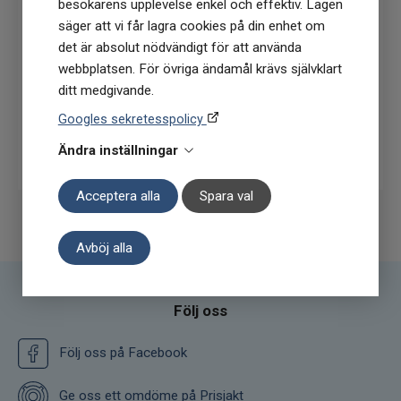
besökarens upplevelse enkel och effektiv. Lagen
köptillfälle på ordinarie priser)
säger att vi får lagra cookies på din enhet om
det är absolut nödvändigt för att använda
webbplatsen. För övriga ändamål krävs självklart
ditt medgivande.
Googles sekretesspolicy
Prenumerera
Ändra inställningar
Acceptera alla
Spara val
Avböj alla
Följ oss
Följ oss på Facebook
Ge oss ett omdöme på Prisjakt