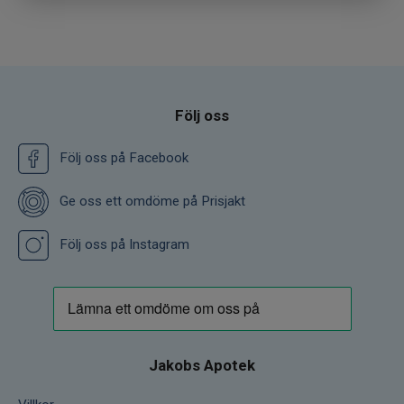
närvaron av kisel, som är nödvändig för att
bilda en sorts ”lim” för att upprätthålla
integriteten av benvävnaden.
INNEHÅLLER INGA TILLSATSER ELLER
Följ oss
KONSERVERINGSMEDEL, VETE, GLUTEN,
SOJA, JÄST, MJÖLKINGREDIENSER ELLER
Följ oss på Facebook
SOCKER. LÄMPLIG FÖR VEGETARIANER
OCH VEGANER.
Ge oss ett omdöme på Prisjakt
Följ oss på Instagram
Jakobs Apotek