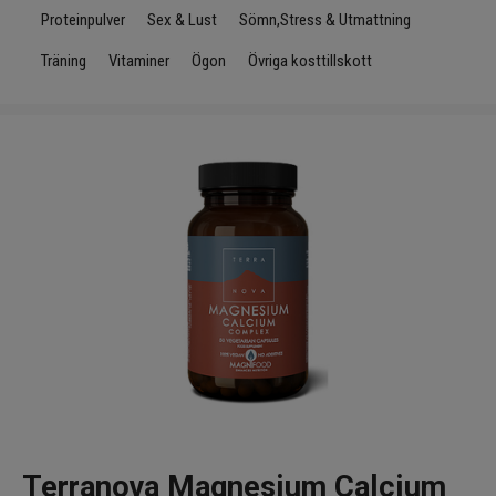
Infrarött Ljus
Proteinpulver
Sex & Lust
Sömn,Stress & Utmattning
Träning
Vitaminer
Ögon
Övriga kosttillskott
Vattenrening & Övrigt
Transdermala plåster
Fyndlådan
Terranova Magnesium Calcium