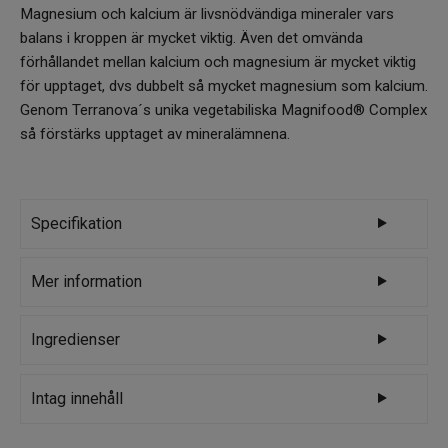
Magnesium och kalcium är livsnödvändiga mineraler vars
balans i kroppen är mycket viktig. Även det omvända
förhållandet mellan kalcium och magnesium är mycket viktig
för upptaget, dvs dubbelt så mycket magnesium som kalcium.
Genom Terranova´s unika vegetabiliska Magnifood® Complex
så förstärks upptaget av mineralämnena.
Specifikation
Varumärke
Terranova
Mer information
MAGNESIUM CALCIUM COMPLEX innehåller
Ingredienser
375mg magnesium och 188mg kalcium
(omvänd ratio 2:1) för absolut bästa upptag
Magnesium (citrat, oxid), MAGNIFOOD COMPLEX,
Intag innehåll
och synergi. Magnesium agerar som
stabiliserat lösligt riskli, grön korngräs, nässla (blad)
dörröppnare i cellen för kalcium. Mineralerna
[Urtica dioica] (PhytoFRESH), ingefära [Zingiber
Rekommenderad daglig dos: 3 kapslar