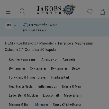
Kampanjer
Fri frakt från 349kr
SEK
(Ombud 399kr)
Nyheter
HEM
/
Kosttillskott
/
Mineraler
/ Terranova Magnesium
Calcium 2:1 Complex 50 kapslar
Varumärken
Köp fler - spara mer
Aminosyror
Ayurveda
Kosttillskott
B-vitaminer
C-vitaminer
D-vitaminer
Detox
Superfood
Förkylning & Immunförsvar
Hjärta & Kärl
Hud, Hår & Naglar
Inflammation
Kvinna & Man
Hudvård
Leder, Ben & Muskler
Liposomalt
Mage & Tarm
Kristaller
Mamma & Barn
Mineraler
Omega3 & Fettsyror