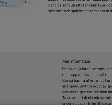
bland de som utsätts för stark fysisk o
mineraler och spårämnensom som tillsko
Mer information
Ett paket Quinton Isotonic inn
rund lapp att användas då man
Gör så här: Ta ut en ampull ur 
ena spets. Bryt försiktigt av s
den andra spetsen. Vätskan rinn
Ta en ampull direkt när du va
under 30 dagar. Efter 30 dagar
Var noga med glasspillet så att