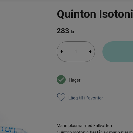
Quinton Isoton
283
kr
I lager
Lägg till i favoriter
Marin plasma med källvatten
Quinton Isotonic består av marin plasm