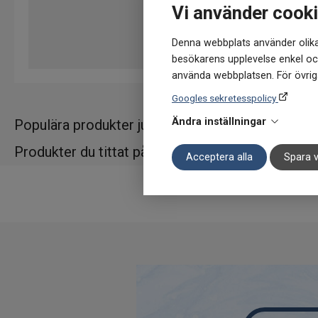
Vi använder cook
Denna webbplats använder olika
besökarens upplevelse enkel och
använda webbplatsen. För övriga
Googles sekretesspolicy
Ändra inställningar
Populära produkter just nu
Produkter du tittat på
Acceptera alla
Spara v