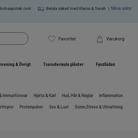
Mina sidor
akobsapotek.com
Betala säkert med Klarna & Swish |
Varukorg
Favoriter
nrening & Övrigt
Transdermala plåster
Fyndlådan
 & Immunförsvar
Hjärta & Kärl
Hud, Hår & Naglar
Inflammation
ttsyror
Proteinpulver
Sex & Lust
Sömn,Stress & Utmattning