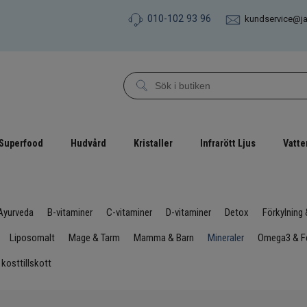
010-102 93 96
kundservice@j
Superfood
Hudvård
Kristaller
Infrarött Ljus
Vatte
Ayurveda
B-vitaminer
C-vitaminer
D-vitaminer
Detox
Förkylning
Liposomalt
Mage & Tarm
Mamma & Barn
Mineraler
Omega3 & Fe
 kosttillskott