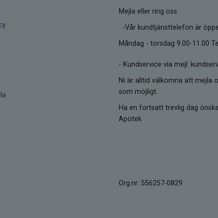
Mejla eller ring oss
cy
-Vår kundtjänsttelefon är öpp
Måndag - torsdag 9.00-11.00 Te
-
Kundservice via mejl: kunds
Ni är alltid välkomna att mejla o
som möjligt.
la
Ha en fortsatt trevlig dag öns
Apotek
Org.nr: 556257-0829