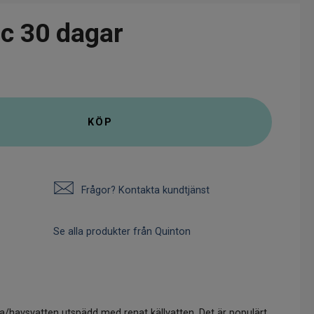
ic 30 dagar
KÖP
Frågor? Kontakta kundtjänst
Se alla produkter från Quinton
a/havsvatten utspädd med renat källvatten. Det är populärt