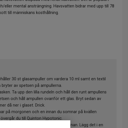
ch/eller mental ansträngning. Havsvatten bidrar med upp till 78
tt till människans kosthållning.
ehåller 30 st glasampuller om vardera 10 ml samt en textil
 bryter av spetsen på ampullerna.
asken. Ta upp den lilla rundeln och håll den runt ampullens
petsen och håll ampullen ovanför ett glas. Bryt sedan av
er då ner i glaset. Drick.
knar på morgonen och en innan du somnar på kvällen
 övergår du till Quinton Hypotonic.
 du inte skadar dig själv eller någon annan. Lägg det i en