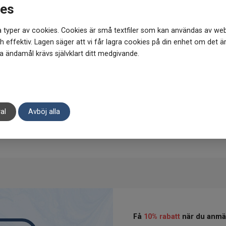
ies
flaska eller burk för glasåtervin
Storlek: 30 st x 10 ml
 typer av cookies. Cookies är små textfiler som kan användas av web
 effektiv. Lagen säger att vi får lagra cookies på din enhet om det ä
 ändamål krävs självklart ditt medgivande.
al
Avböj alla
Få
10% rabatt
när du anmäl