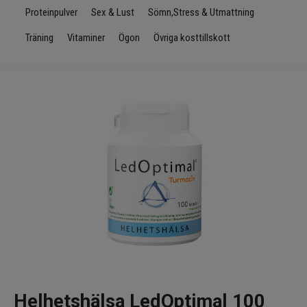
Infrarött Ljus
Proteinpulver
Sex & Lust
Sömn,Stress & Utmattning
Träning
Vitaminer
Ögon
Övriga kosttillskott
Vattenrening & Övrigt
Transdermala plåster
Fyndlådan
Helhetshälsa LedOptimal 100