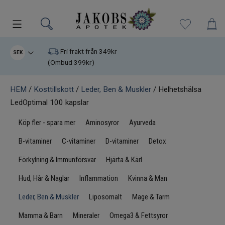
Kampanjer
Fri frakt från 349kr
SEK
(Ombud 399kr)
Nyheter
HEM
/
Kosttillskott
/
Leder, Ben & Muskler
/ Helhetshälsa
LedOptimal 100 kapslar
Varumärken
Köp fler - spara mer
Aminosyror
Ayurveda
Kosttillskott
B-vitaminer
C-vitaminer
D-vitaminer
Detox
Superfood
Förkylning & Immunförsvar
Hjärta & Kärl
Hud, Hår & Naglar
Inflammation
Kvinna & Man
Hudvård
Leder, Ben & Muskler
Liposomalt
Mage & Tarm
Kristaller
Mamma & Barn
Mineraler
Omega3 & Fettsyror