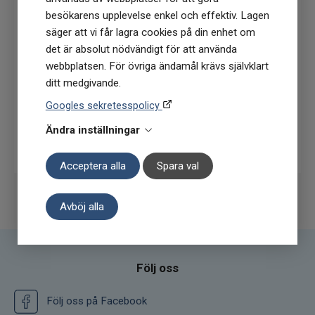
besökarens upplevelse enkel och effektiv. Lagen
(Du får en kod till din mejl som gäller vid 1
säger att vi får lagra cookies på din enhet om
köptillfälle på ordinarie priser)
det är absolut nödvändigt för att använda
webbplatsen. För övriga ändamål krävs självklart
ditt medgivande.
Googles sekretesspolicy
Ändra inställningar
Prenumerera
Acceptera alla
Spara val
Avböj alla
Följ oss
Följ oss på Facebook