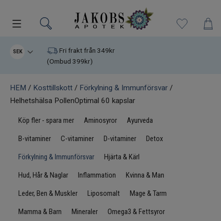
Kampanjer
Fri frakt från 349kr
SEK
(Ombud 399kr)
Nyheter
HEM
/
Kosttillskott
/
Förkylning & Immunförsvar
/
Helhetshälsa PollenOptimal 60 kapslar
Varumärken
Köp fler - spara mer
Aminosyror
Ayurveda
Kosttillskott
B-vitaminer
C-vitaminer
D-vitaminer
Detox
Superfood
Förkylning & Immunförsvar
Hjärta & Kärl
Hud, Hår & Naglar
Inflammation
Kvinna & Man
Hudvård
Leder, Ben & Muskler
Liposomalt
Mage & Tarm
Kristaller
Mamma & Barn
Mineraler
Omega3 & Fettsyror