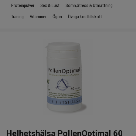
Infrarött Ljus
Proteinpulver
Sex & Lust
Sömn,Stress & Utmattning
Träning
Vitaminer
Ögon
Övriga kosttillskott
Vattenrening & Övrigt
Transdermala plåster
Fyndlådan
Helhetshälsa PollenOptimal 60