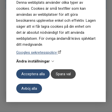
denna mängd A-vitamin.
Denna webbplats använder olika typer av
cookies. Cookies är små textfiler som kan
användas av webbplatser för att göra
besökarens upplevelse enkel och effektiv. Lagen
Få
10% rabatt
när du anmäler dig för vårt
säger att vi får lagra cookies på din enhet om
nyhetsbrev
det är absolut nödvändigt för att använda
(Du får en kod till din mejl som gäller vid 1
webbplatsen. För övriga ändamål krävs självklart
köptillfälle på ordinarie priser)
ditt medgivande.
Googles sekretesspolicy
Ändra inställningar
Acceptera alla
Spara val
Prenumerera
Avböj alla