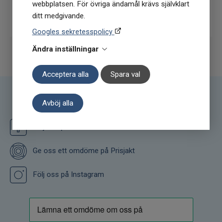
webbplatsen. För övriga ändamål krävs självklart
Prenumerera
ditt medgivande.
Googles sekretesspolicy
Ändra inställningar
Acceptera alla
Spara val
Avböj alla
Följ oss
Följ oss på Facebook
Ge oss ett omdöme på Prisjakt
Följ oss på Instagram