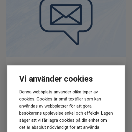
bönder i Kerala och resten av Indien, som
bygger på över sju decennier av starkt
etablerade relationer med bönder.
Verksamheten bedrivs enligt principen om
ingen kredit, vilket innebär att alla lantbrukare
och råvaruleverantörer får betalt omedelbart.
Fabriken betalar rimliga löner till personalen
och rimliga priser till bönderna.
Få
10% rabatt
när du anmäler dig för vårt
Vi använder cookies
nyhetsbrev
(Du får en kod till din mejl som gäller vid 1
Denna webbplats använder olika typer av
köptillfälle på ordinarie priser)
cookies. Cookies är små textfiler som kan
användas av webbplatser för att göra
besökarens upplevelse enkel och effektiv. Lagen
säger att vi får lagra cookies på din enhet om
det är absolut nödvändigt för att använda