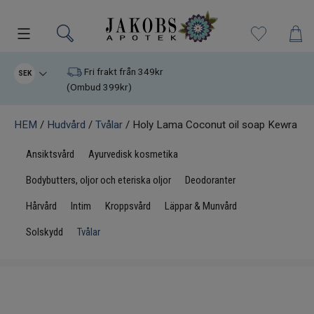
Kampanjer
Fri frakt från 349kr
SEK
(Ombud 399kr)
Nyheter
HEM
/
Hudvård
/
Tvålar
/ Holy Lama Coconut oil soap Kewra
Varumärken
Ansiktsvård
Ayurvedisk kosmetika
Kosttillskott
Bodybutters, oljor och eteriska oljor
Deodoranter
Hårvård
Intim
Kroppsvård
Läppar & Munvård
Superfood
Solskydd
Tvålar
Hudvård
Kristaller