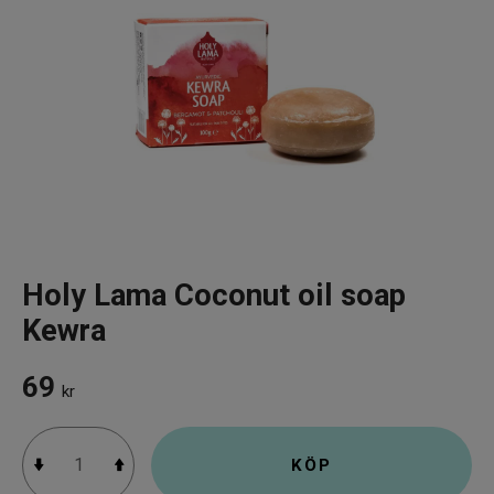
Infrarött Ljus
Vattenrening & Övrigt
Transdermala plåster
Fyndlådan
Holy Lama Coconut oil soap
Kewra
69
kr
KÖP