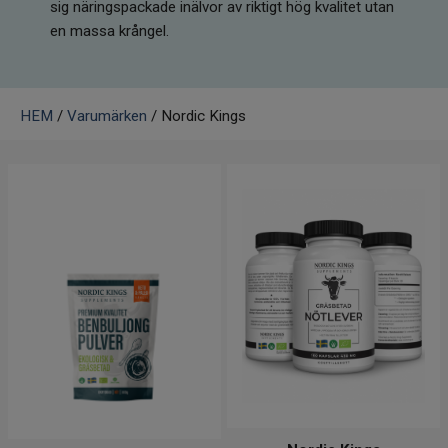
sig näringspackade inälvor av riktigt hög kvalitet utan
Infrarött Ljus
en massa krångel.
Vattenrening & Övrigt
Transdermala plåster
HEM
/
Varumärken
/ Nordic Kings
Fyndlådan