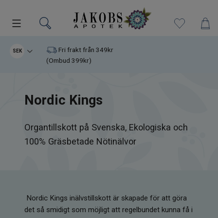
Kampanjer
Fri frakt från 349kr
SEK
(Ombud 399kr)
Nyheter
Nordic Kings
Varumärken
Kosttillskott
Organtillskott på Svenska, Ekologiska och
100% Gräsbetade Nötinälvor
Superfood
Hudvård
Nordic Kings inälvstillskott är skapade för att göra
Kristaller
det så smidigt som möjligt att regelbundet kunna få i