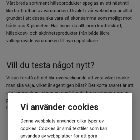
Vårt breda sortiment hälsoprodukter speglas av ett nästintill
lika brett utbud av varumärken. Urvalet i vår webbshop är alltid
grundat i att dessa ska vara så skonsamma som möjligt mot
både oss & planeten. Här finner du allt inom kosttillskott,
hälsokost- och skönhetsprodukter från både äldre
välbeprövade varumärken till nya uppstickare.
Vill du testa något nytt?
Vi kan förstå att det blir överväldigande att veta vilket märke
man ska välja, vilket är egentligen bäst? Det korta svaret är att
alla varumärken i shoppen uppfyller de höga kriterier som vi
på Jakobs Apotek har. Fortfarande osäker? Kontakta oss så
Vi använder cookies
hjälper vi dig!
Denna webbplats använder olika typer av
Kontakta vår kundtjänst
cookies. Cookies är små textfiler som kan
användas av webbplatser för att göra