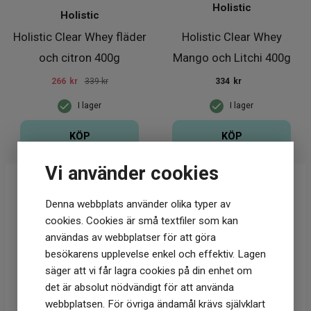
Holistic
Holistic
Holistic Clear Whey fläder
Holistic Clear Whey
och citron 400g
Mango och Litchi 400g
266
kr
339 kr
334
kr
I lager
I lager
KÖP
KÖP
Vi använder cookies
Denna webbplats använder olika typer av
cookies. Cookies är små textfiler som kan
användas av webbplatser för att göra
besökarens upplevelse enkel och effektiv. Lagen
säger att vi får lagra cookies på din enhet om
det är absolut nödvändigt för att använda
webbplatsen. För övriga ändamål krävs självklart