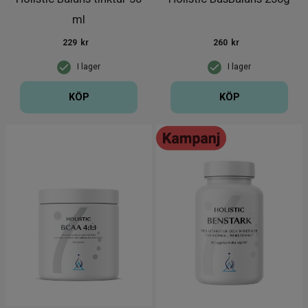
ml
229
kr
260
kr
I lager
I lager
KÖP
KÖP