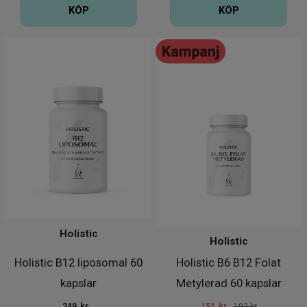
KÖP
KÖP
Holistic
Holistic
Holistic B12 liposomal 60
Holistic B6 B12 Folat
kapslar
Metylerad 60 kapslar
249
kr
151
kr
192 kr