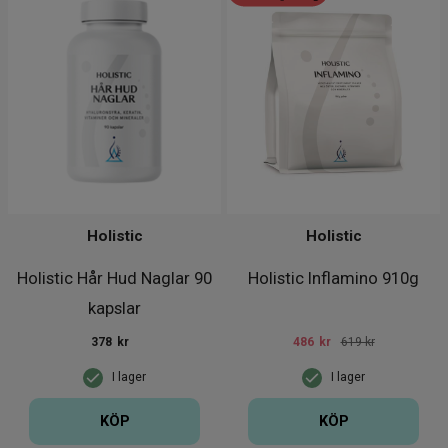
Holistic
Holistic
Holistic Hår Hud Naglar 90
Holistic Inflamino 910g
kapslar
378
kr
486
kr
619 kr
I lager
I lager
KÖP
KÖP