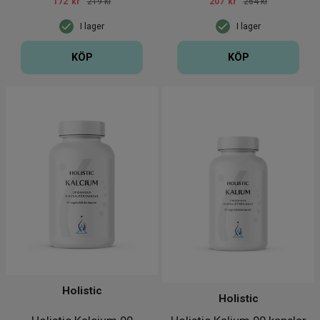
172
kr
219 kr
207
kr
264 kr
I lager
I lager
KÖP
KÖP
Holistic
Holistic