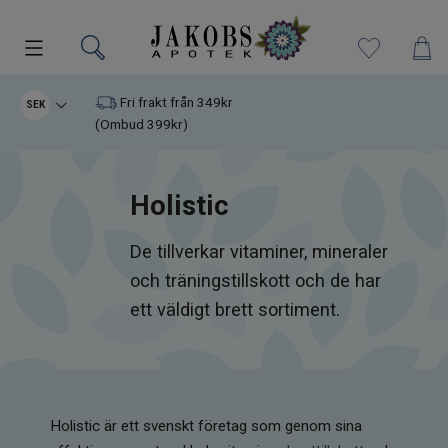
Kampanjer
Fri frakt från 349kr
SEK
(Ombud 399kr)
Nyheter
Holistic
Varumärken
De tillverkar vitaminer, mineraler
Kosttillskott
och träningstillskott och de har
Superfood
ett väldigt brett sortiment.
Hudvård
Kristaller
Holistic är ett svenskt företag som genom sina