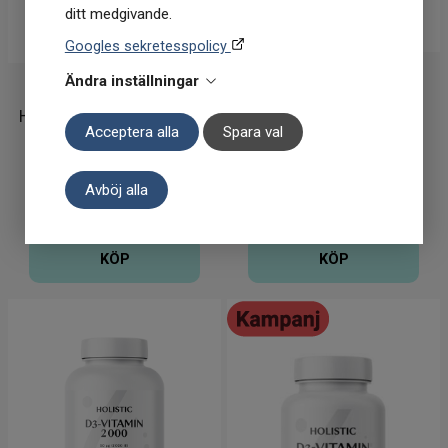
ditt medgivande.
Googles sekretesspolicy
Holistic
Ändra inställningar
Holistic
Holistic Collagen Vegan +
Holistic D3 2000 IE 90
Acceptera alla
Spara val
Boswellia 150g
kapslar
399
kr
130
kr
Avböj alla
I lager
I lager
KÖP
KÖP