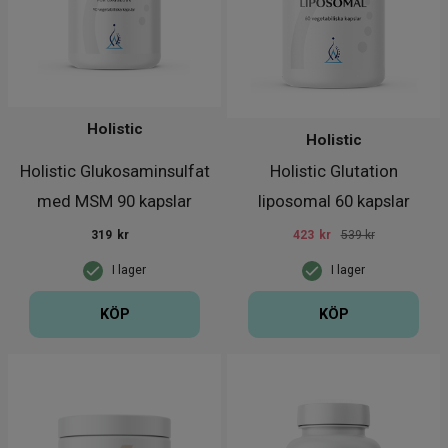
Holistic
Holistic
Holistic Glukosaminsulfat
Holistic Glutation
med MSM 90 kapslar
liposomal 60 kapslar
319
kr
423
kr
539 kr
I lager
I lager
KÖP
KÖP