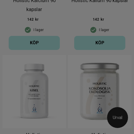
Holistic Kalcium 90
Holistic Kalium 90 kapslar
kapslar
142
kr
142
kr
I lager
I lager
KÖP
KÖP
Urval