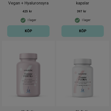
Vegan + Hyaluronsyra
kapslar
150g
425
kr
397
kr
I lager
I lager
KÖP
KÖP