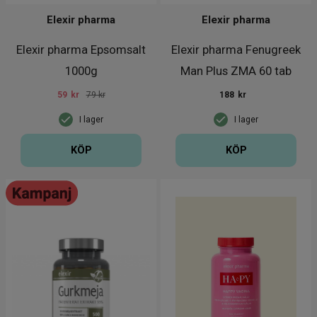
Elexir pharma
Elexir pharma
Elexir pharma Epsomsalt
Elexir pharma Fenugreek
1000g
Man Plus ZMA 60 tab
59
kr
79 kr
188
kr
I lager
I lager
KÖP
KÖP