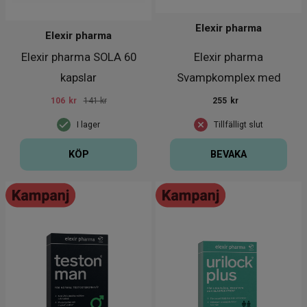
Elexir pharma
Elexir pharma
Elexir pharma SOLA 60
Elexir pharma
kapslar
Svampkomplex med
Reishi 60 kapslar
106
kr
141 kr
255
kr
I lager
Tillfälligt slut
KÖP
BEVAKA