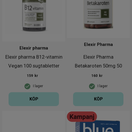
Elexir Pharma
Elexir pharma
Elexir pharma B12-vitamin
Elexir Pharma
Vegan 100 sugtabletter
Betakaroten 50mg 50
kapslar
159
kr
160
kr
I lager
I lager
KÖP
KÖP