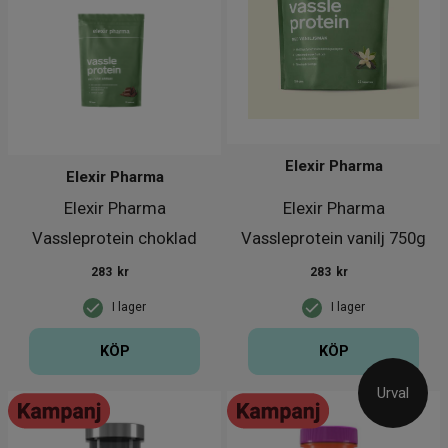
Elexir Pharma
Elexir Pharma
Elexir Pharma
Elexir Pharma
Vassleprotein choklad
Vassleprotein vanilj 750g
750g
283
kr
283
kr
I lager
I lager
KÖP
KÖP
Urval