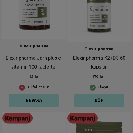
Elexir pharma
Elexir pharma
Elexir pharma Järn plus c-
Elexir pharma K2+D3 60
vitamin 100 tabletter
kapslar
113
kr
179
kr
Tillfälligt slut
I lager
BEVAKA
KÖP