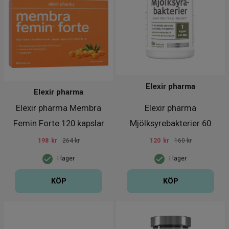
Elexir pharma
Elexir pharma
Elexir pharma Membra
Elexir pharma
Femin Forte 120 kapslar
Mjölksyrebakterier 60
kapslar
198
kr
264 kr
120
kr
160 kr
I lager
I lager
KÖP
KÖP