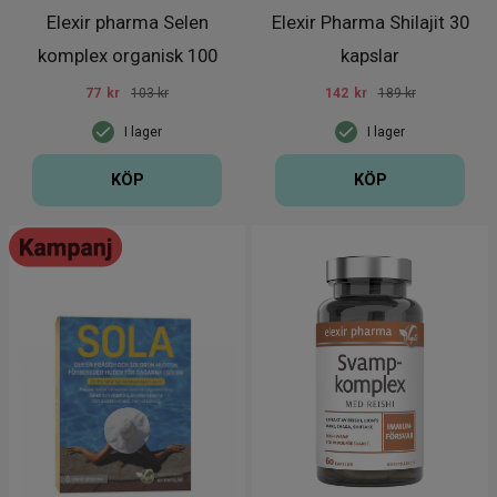
Elexir pharma Selen
Elexir Pharma Shilajit 30
komplex organisk 100
kapslar
kapslar
77
kr
103 kr
142
kr
189 kr
I lager
I lager
KÖP
KÖP