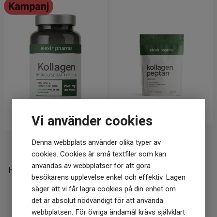
Vi använder cookies
Elexir pharma
Elexir pharma
Denna webbplats använder olika typer av
cookies. Cookies är små textfiler som kan
Elexir Pharma Kollagen
Elexir pharma Kollagen
användas av webbplatser för att göra
Hydrolyserat 120 tabletter
Peptan 500g
besökarens upplevelse enkel och effektiv. Lagen
191
kr
255 kr
236
kr
säger att vi får lagra cookies på din enhet om
det är absolut nödvändigt för att använda
I lager
I lager
webbplatsen. För övriga ändamål krävs självklart