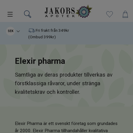
Kampanjer
Fri frakt från 349kr
SEK
(Ombud 399kr)
Nyheter
Elexir pharma
Varumärken
Samtliga av deras produkter tillverkas av
Kosttillskott
förstklassiga råvaror, under stränga
Superfood
kvalitetskrav och kontroller.
Hudvård
Kristaller
Elexir Pharma är ett svenskt företag som grundades
år 2000. Elexir Pharma tillhandahåller kvalitativa