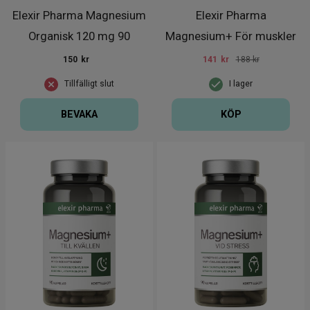
Elexir Pharma Magnesium
Elexir Pharma
Organisk 120 mg 90
Magnesium+ För muskler
kapslar
90 kapslar
150
kr
141
kr
188 kr
Tillfälligt slut
I lager
BEVAKA
KÖP