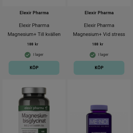
Elexir Pharma
Elexir Pharma
Elexir Pharma
Elexir Pharma
Magnesium+ Till kvällen
Magnesium+ Vid stress
90 kapslar
90 kapslar
188
kr
188
kr
I lager
I lager
KÖP
KÖP