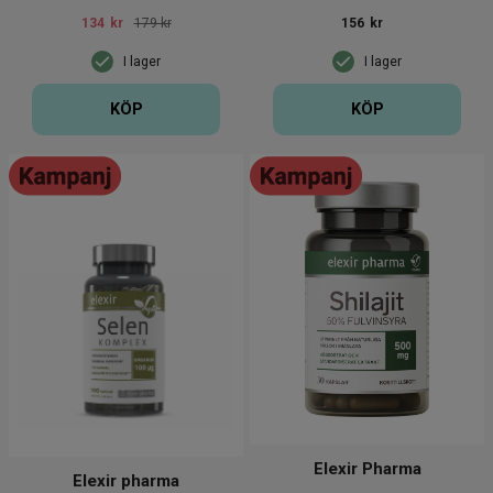
tabletter
134
kr
179 kr
156
kr
I lager
I lager
KÖP
KÖP
Elexir Pharma
Elexir pharma