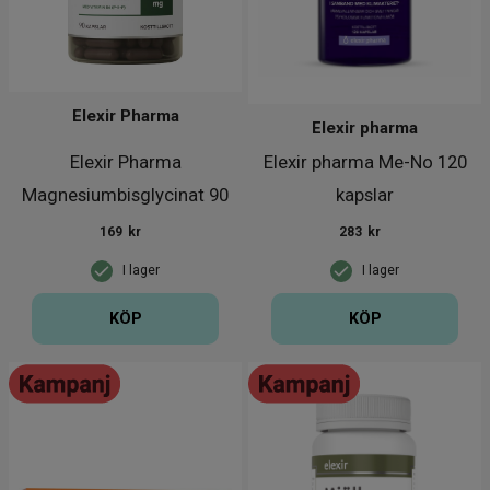
Elexir Pharma
Elexir pharma
Elexir Pharma
Elexir pharma Me-No 120
Magnesiumbisglycinat 90
kapslar
kapslar
169
kr
283
kr
I lager
I lager
KÖP
KÖP