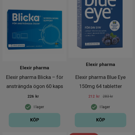
Elexir pharma
Elexir pharma
Elexir pharma Blicka – för
Elexir pharma Blue Eye
ansträngda ögon 60 kaps
150mg 64 tabletter
226
kr
212
kr
283 kr
I lager
I lager
KÖP
KÖP