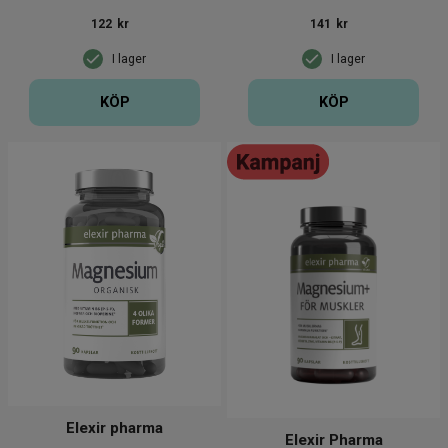
122
kr
141
kr
I lager
I lager
KÖP
KÖP
Elexir pharma
Elexir Pharma