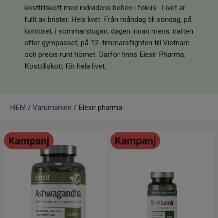
Infrarött Ljus
kosttillskott med individens behov i fokus. Livet är
fullt av brister. Hela livet. Från måndag till söndag, på
Vattenrening & Övrigt
kontoret, i sommarstugan, dagen innan mens, natten
efter gympasset, på 12-timmarsflighten till Vietnam
och precis runt hörnet. Därför finns Elexir Pharma.
Transdermala plåster
Kosttillskott för hela livet.
Fyndlådan
HEM
/
Varumärken
/ Elexir pharma