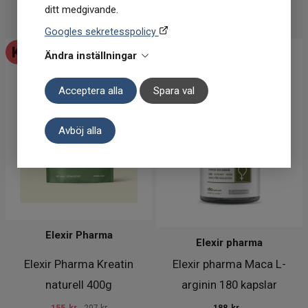
ditt medgivande.
KÖP
KÖP
Googles sekretesspolicy
Ändra inställningar
Acceptera alla
Spara val
Avböj alla
Elexir Pharma
Elexir pharma
Elexir Pharma Kreatin
Elexir pharma Maca L-
naturell 400g
arginin 180 kapslar