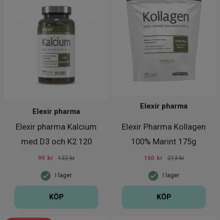
Elexir pharma
Elexir pharma
Elexir pharma Kalcium
Elexir Pharma Kollagen
med D3 och K2 120
100% Marint 175g
tabletter
99
kr
132 kr
160
kr
213 kr
I lager
I lager
KÖP
KÖP