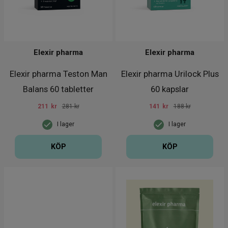
Elexir pharma
Elexir pharma
Elexir pharma Teston Man
Elexir pharma Urilock Plus
Balans 60 tabletter
60 kapslar
211
kr
281 kr
141
kr
188 kr
I lager
I lager
KÖP
KÖP