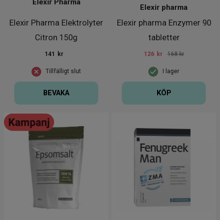
Elexir Pharma
Elexir pharma
Elexir Pharma Elektrolyter
Elexir pharma Enzymer 90
Citron 150g
tabletter
141
kr
126
kr
168 kr
Tillfälligt slut
I lager
BEVAKA
KÖP