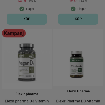
127
kr
169 kr
99
kr
132 kr
I lager
I lager
KÖP
KÖP
Elexir Pharma
Elexir pharma
Elexir pharma D3 Vitamin
Elexir Pharma D3-vitamin