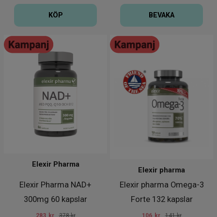
KÖP
BEVAKA
Elexir Pharma
Elexir pharma
Elexir Pharma NAD+
Elexir pharma Omega-3
300mg 60 kapslar
Forte 132 kapslar
283
kr
378 kr
106
kr
141 kr